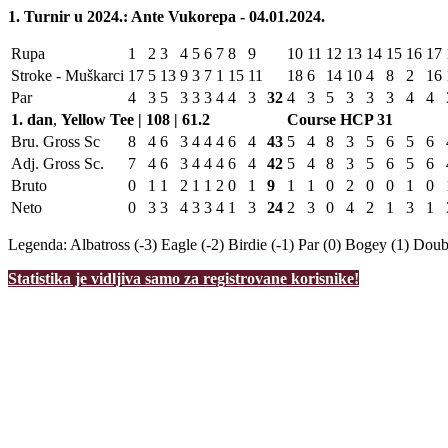
1. Turnir u 2024.: Ante Vukorepa - 04.01.2024.
Rupa
1
2
3
4
5
6
7
8
9
10
11
12
13
14
15
16
17
Stroke - Muškarci
17
5
13
9
3
7
1
15
11
18
6
14
10
4
8
2
16
Par
4
3
5
3
3
3
4
4
3
32
4
3
5
3
3
3
4
4
1. dan
,
Yellow Tee | 108 | 61.2
Course HCP
31
Bru. Gross Sc
8
4
6
3
4
4
4
6
4
43
5
4
8
3
5
6
5
6
Adj. Gross Sc.
7
4
6
3
4
4
4
6
4
42
5
4
8
3
5
6
5
6
Bruto
0
1
1
2
1
1
2
0
1
9
1
1
0
2
0
0
1
0
Neto
0
3
3
4
3
3
4
1
3
24
2
3
0
4
2
1
3
1
Legenda:
Albatross (-3)
Eagle (-2)
Birdie (-1)
Par (0)
Bogey (1)
Doubl
Statistika je vidljiva samo za registrovane korisnike!