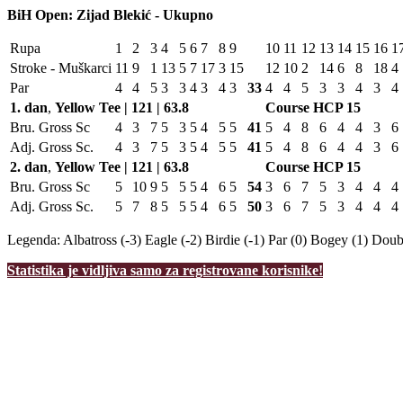
BiH Open: Zijad Blekić - Ukupno
Rupa
1
2
3
4
5
6
7
8
9
10
11
12
13
14
15
16
1
Stroke - Muškarci
11
9
1
13
5
7
17
3
15
12
10
2
14
6
8
18
4
Par
4
4
5
3
3
4
3
4
3
33
4
4
5
3
3
4
3
4
1. dan
,
Yellow Tee | 121 | 63.8
Course HCP
15
Bru. Gross Sc
4
3
7
5
3
5
4
5
5
41
5
4
8
6
4
4
3
6
Adj. Gross Sc.
4
3
7
5
3
5
4
5
5
41
5
4
8
6
4
4
3
6
2. dan
,
Yellow Tee | 121 | 63.8
Course HCP
15
Bru. Gross Sc
5
10
9
5
5
5
4
6
5
54
3
6
7
5
3
4
4
4
Adj. Gross Sc.
5
7
8
5
5
5
4
6
5
50
3
6
7
5
3
4
4
4
Legenda:
Albatross (-3)
Eagle (-2)
Birdie (-1)
Par (0)
Bogey (1)
Doubl
Statistika je vidljiva samo za registrovane korisnike!