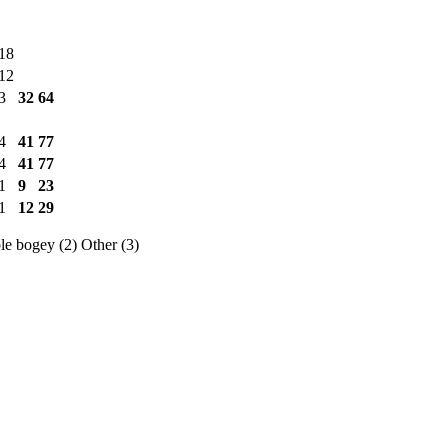
18
12
3
32
64
4
41
77
4
41
77
1
9
23
1
12
29
e bogey (2)
Other (3)