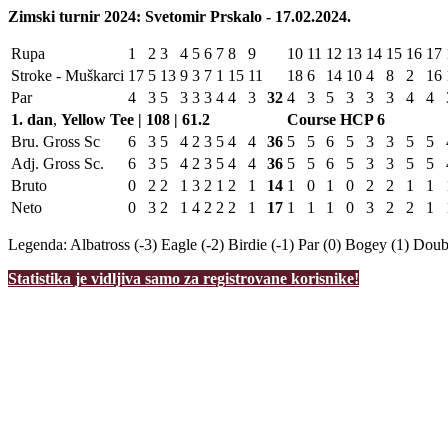
Zimski turnir 2024: Svetomir Prskalo - 17.02.2024.
Rupa
1
2
3
4
5
6
7
8
9
10
11
12
13
14
15
16
17
Stroke - Muškarci
17
5
13
9
3
7
1
15
11
18
6
14
10
4
8
2
16
Par
4
3
5
3
3
3
4
4
3
32
4
3
5
3
3
3
4
4
1. dan
,
Yellow Tee | 108 | 61.2
Course HCP
6
Bru. Gross Sc
6
3
5
4
2
3
5
4
4
36
5
5
6
5
3
3
5
5
Adj. Gross Sc.
6
3
5
4
2
3
5
4
4
36
5
5
6
5
3
3
5
5
Bruto
0
2
2
1
3
2
1
2
1
14
1
0
1
0
2
2
1
1
Neto
0
3
2
1
4
2
2
2
1
17
1
1
1
0
3
2
2
1
Legenda:
Albatross (-3)
Eagle (-2)
Birdie (-1)
Par (0)
Bogey (1)
Doubl
Statistika je vidljiva samo za registrovane korisnike!