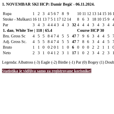
1. NOVEMBAR SKI HCP: Damir Begić - 06.11.2024.
Rupa
1
2
3
4
5
6
7
8
9
10
11
12
13
14
15
16
Stroke - Muškarci
16
11
13
7
5
1
17
12
14
8
6
3
18
10
15
9
Par
3
4
3
4
4
4
3
4
3
32
4
4
4
3
4
3
4
1. dan
,
White Tee | 118 | 65.4
Course HCP
30
Bru. Gross Sc
4
5
5
8
4
7
4
5
5
47
7
9
6
3
4
4
5
Adj. Gross Sc.
4
5
5
8
4
7
4
5
5
47
7
8
6
3
4
4
5
Bruto
1
1
0
0
2
0
1
1
0
6
0
0
0
2
2
1
1
Neto
2
3
1
0
4
1
2
3
1
17
1
0
2
3
4
2
3
Legenda:
Albatross (-3)
Eagle (-2)
Birdie (-1)
Par (0)
Bogey (1)
Doubl
Statistika je vidljiva samo za registrovane korisnike!