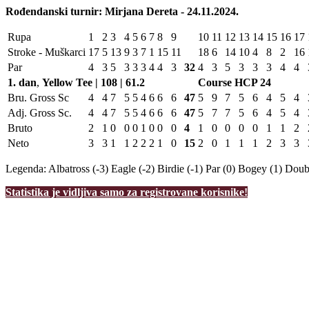
Rođendanski turnir: Mirjana Dereta - 24.11.2024.
Rupa
1
2
3
4
5
6
7
8
9
10
11
12
13
14
15
16
17
Stroke - Muškarci
17
5
13
9
3
7
1
15
11
18
6
14
10
4
8
2
16
Par
4
3
5
3
3
3
4
4
3
32
4
3
5
3
3
3
4
4
1. dan
,
Yellow Tee | 108 | 61.2
Course HCP
24
Bru. Gross Sc
4
4
7
5
5
4
6
6
6
47
5
9
7
5
6
4
5
4
Adj. Gross Sc.
4
4
7
5
5
4
6
6
6
47
5
7
7
5
6
4
5
4
Bruto
2
1
0
0
0
1
0
0
0
4
1
0
0
0
0
1
1
2
Neto
3
3
1
1
2
2
2
1
0
15
2
0
1
1
1
2
3
3
Legenda:
Albatross (-3)
Eagle (-2)
Birdie (-1)
Par (0)
Bogey (1)
Doubl
Statistika je vidljiva samo za registrovane korisnike!