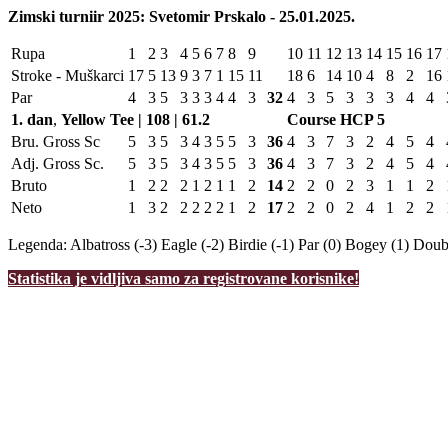
Zimski turniir 2025: Svetomir Prskalo - 25.01.2025.
Rupa
1
2
3
4
5
6
7
8
9
10
11
12
13
14
15
16
17
Stroke - Muškarci
17
5
13
9
3
7
1
15
11
18
6
14
10
4
8
2
16
Par
4
3
5
3
3
3
4
4
3
32
4
3
5
3
3
3
4
4
1. dan
,
Yellow Tee | 108 | 61.2
Course HCP
5
Bru. Gross Sc
5
3
5
3
4
3
5
5
3
36
4
3
7
3
2
4
5
4
Adj. Gross Sc.
5
3
5
3
4
3
5
5
3
36
4
3
7
3
2
4
5
4
Bruto
1
2
2
2
1
2
1
1
2
14
2
2
0
2
3
1
1
2
Neto
1
3
2
2
2
2
2
1
2
17
2
2
0
2
4
1
2
2
Legenda:
Albatross (-3)
Eagle (-2)
Birdie (-1)
Par (0)
Bogey (1)
Doubl
Statistika je vidljiva samo za registrovane korisnike!