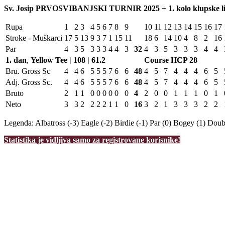
Sv. Josip PRVOSVIBANJSKI TURNIR 2025 + 1. kolo klupske lige
Rupa
1
2
3
4
5
6
7
8
9
10
11
12
13
14
15
16
17
Stroke - Muškarci
17
5
13
9
3
7
1
15
11
18
6
14
10
4
8
2
16
Par
4
3
5
3
3
3
4
4
3
32
4
3
5
3
3
3
4
4
1. dan
,
Yellow Tee | 108 | 61.2
Course HCP
28
Bru. Gross Sc
4
4
6
5
5
5
7
6
6
48
4
5
7
4
4
4
6
5
Adj. Gross Sc.
4
4
6
5
5
5
7
6
6
48
4
5
7
4
4
4
6
5
Bruto
2
1
1
0
0
0
0
0
0
4
2
0
0
1
1
1
0
1
Neto
3
3
2
2
2
2
1
1
0
16
3
2
1
3
3
3
2
2
Legenda:
Albatross (-3)
Eagle (-2)
Birdie (-1)
Par (0)
Bogey (1)
Doubl
Statistika je vidljiva samo za registrovane korisnike!