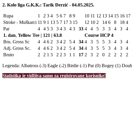
2. Kolo liga G.K.K.: Tarik Đerzić - 04.05.2025.
Rupa
1
2
3
4
5
6
7
8
9
10
11
12
13
14
15
16
17
Stroke - Muškarci
11
9
1
13
5
7
17
3
15
12
10
2
14
6
8
18
4
Par
4
4
5
3
3
4
3
4
3
33
4
4
5
3
3
4
3
4
1. dan
,
Yellow Tee | 121 | 63.8
Course HCP
4
Bru. Gross Sc
4
4
6
2
3
4
2
5
4
34
4
3
5
5
3
4
3
4
Adj. Gross Sc.
4
4
6
2
3
4
2
5
4
34
4
3
5
5
3
4
3
4
Bruto
2
2
1
3
2
2
3
1
1
17
2
3
2
0
2
2
2
2
Legenda:
Albatross (-3)
Eagle (-2)
Birdie (-1)
Par (0)
Bogey (1)
Doubl
Statistika je vidljiva samo za registrovane korisnike!