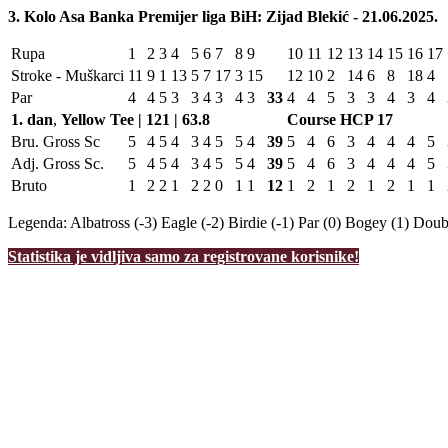
3. Kolo Asa Banka Premijer liga BiH: Zijad Blekić - 21.06.2025.
Rupa
1
2
3
4
5
6
7
8
9
10
11
12
13
14
15
16
17
Stroke - Muškarci
11
9
1
13
5
7
17
3
15
12
10
2
14
6
8
18
4
Par
4
4
5
3
3
4
3
4
3
33
4
4
5
3
3
4
3
4
1. dan
,
Yellow Tee | 121 | 63.8
Course HCP
17
Bru. Gross Sc
5
4
5
4
3
4
5
5
4
39
5
4
6
3
4
4
4
5
Adj. Gross Sc.
5
4
5
4
3
4
5
5
4
39
5
4
6
3
4
4
4
5
Bruto
1
2
2
1
2
2
0
1
1
12
1
2
1
2
1
2
1
1
Legenda:
Albatross (-3)
Eagle (-2)
Birdie (-1)
Par (0)
Bogey (1)
Doubl
Statistika je vidljiva samo za registrovane korisnike!