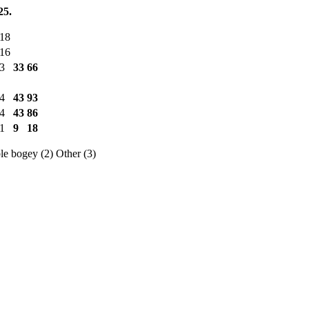
25.
18
16
3
33
66
4
43
93
4
43
86
1
9
18
e bogey (2)
Other (3)