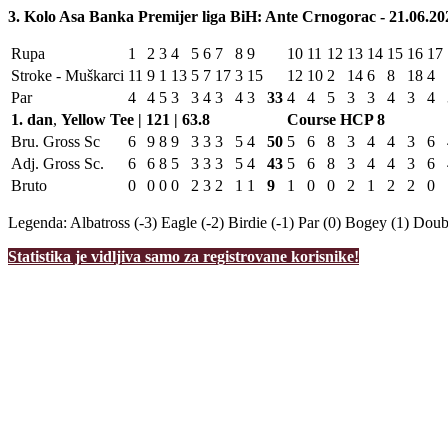
3. Kolo Asa Banka Premijer liga BiH: Ante Crnogorac - 21.06.20
Rupa
1
2
3
4
5
6
7
8
9
10
11
12
13
14
15
16
17
Stroke - Muškarci
11
9
1
13
5
7
17
3
15
12
10
2
14
6
8
18
4
Par
4
4
5
3
3
4
3
4
3
33
4
4
5
3
3
4
3
4
1. dan
,
Yellow Tee | 121 | 63.8
Course HCP
8
Bru. Gross Sc
6
9
8
9
3
3
3
5
4
50
5
6
8
3
4
4
3
6
Adj. Gross Sc.
6
6
8
5
3
3
3
5
4
43
5
6
8
3
4
4
3
6
Bruto
0
0
0
0
2
3
2
1
1
9
1
0
0
2
1
2
2
0
Legenda:
Albatross (-3)
Eagle (-2)
Birdie (-1)
Par (0)
Bogey (1)
Doubl
Statistika je vidljiva samo za registrovane korisnike!