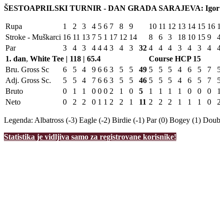
ŠESTOAPRILSKI TURNIR - DAN GRADA SARAJEVA: Igor Bar
Rupa
1
2
3
4
5
6
7
8
9
10
11
12
13
14
15
16
Stroke - Muškarci
16
11
13
7
5
1
17
12
14
8
6
3
18
10
15
9
Par
3
4
3
4
4
4
3
4
3
32
4
4
4
3
4
3
4
1. dan
,
White Tee | 118 | 65.4
Course HCP
15
Bru. Gross Sc
6
5
4
9
6
6
3
5
5
49
5
5
5
4
6
5
7
Adj. Gross Sc.
5
5
4
7
6
6
3
5
5
46
5
5
5
4
6
5
7
Bruto
0
1
1
0
0
0
2
1
0
5
1
1
1
1
0
0
0
Neto
0
2
2
0
1
1
2
2
1
11
2
2
2
1
1
1
0
Legenda:
Albatross (-3)
Eagle (-2)
Birdie (-1)
Par (0)
Bogey (1)
Doubl
Statistika je vidljiva samo za registrovane korisnike!