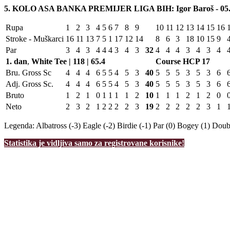
5. KOLO ASA BANKA PREMIJER LIGA BIH: Igor Baroš - 05.0
Rupa
1
2
3
4
5
6
7
8
9
10
11
12
13
14
15
16
Stroke - Muškarci
16
11
13
7
5
1
17
12
14
8
6
3
18
10
15
9
Par
3
4
3
4
4
4
3
4
3
32
4
4
4
3
4
3
4
1. dan
,
White Tee | 118 | 65.4
Course HCP
17
Bru. Gross Sc
4
4
4
6
5
5
4
5
3
40
5
5
5
3
5
3
6
Adj. Gross Sc.
4
4
4
6
5
5
4
5
3
40
5
5
5
3
5
3
6
Bruto
1
2
1
0
1
1
1
1
2
10
1
1
1
2
1
2
0
Neto
2
3
2
1
2
2
2
2
3
19
2
2
2
2
2
3
1
Legenda:
Albatross (-3)
Eagle (-2)
Birdie (-1)
Par (0)
Bogey (1)
Doubl
Statistika je vidljiva samo za registrovane korisnike!