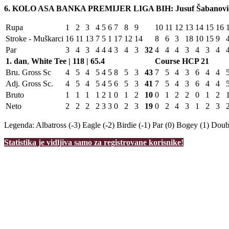
6. KOLO ASA BANKA PREMIJER LIGA BIH: Jusuf Šabanović -
Rupa
1
2
3
4
5
6
7
8
9
10
11
12
13
14
15
16
Stroke - Muškarci
16
11
13
7
5
1
17
12
14
8
6
3
18
10
15
9
Par
3
4
3
4
4
4
3
4
3
32
4
4
4
3
4
3
4
1. dan
,
White Tee | 118 | 65.4
Course HCP
21
Bru. Gross Sc
4
5
4
5
4
5
8
5
3
43
7
5
4
3
6
4
4
Adj. Gross Sc.
4
5
4
5
4
5
6
5
3
41
7
5
4
3
6
4
4
Bruto
1
1
1
1
2
1
0
1
2
10
0
1
2
2
0
1
2
Neto
2
2
2
2
3
3
0
2
3
19
0
2
4
3
1
2
3
Legenda:
Albatross (-3)
Eagle (-2)
Birdie (-1)
Par (0)
Bogey (1)
Doubl
Statistika je vidljiva samo za registrovane korisnike!