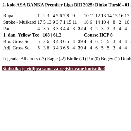
2. kolo ASA BANKA Premijer Liga BiH 2025: Dinko Tursić - 01.
Rupa
1
2
3
4
5
6
7
8
9
10
11
12
13
14
15
16
17
Stroke - Muškarci
17
5
13
9
3
7
1
15
11
18
6
14
10
4
8
2
16
Par
4
3
5
3
3
3
4
4
3
32
4
3
5
3
3
3
4
4
1. dan
,
Yellow Tee | 108 | 61.2
Course HCP
8
Bru. Gross Sc
5
3
6
3
4
3
6
5
4
39
4
4
6
5
5
3
4
4
Adj. Gross Sc.
5
3
6
3
4
3
6
5
4
39
4
4
6
5
5
3
4
4
Legenda:
Albatross (-3)
Eagle (-2)
Birdie (-1)
Par (0)
Bogey (1)
Doubl
Statistika je vidljiva samo za registrovane korisnike!