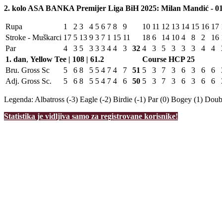
2. kolo ASA BANKA Premijer Liga BiH 2025: Milan Mandić - 01
Rupa
1
2
3
4
5
6
7
8
9
10
11
12
13
14
15
16
17
Stroke - Muškarci
17
5
13
9
3
7
1
15
11
18
6
14
10
4
8
2
16
Par
4
3
5
3
3
3
4
4
3
32
4
3
5
3
3
3
4
4
1. dan
,
Yellow Tee | 108 | 61.2
Course HCP
25
Bru. Gross Sc
5
6
8
5
5
4
7
4
7
51
5
3
7
3
6
3
6
6
Adj. Gross Sc.
5
6
8
5
5
4
7
4
6
50
5
3
7
3
6
3
6
6
Legenda:
Albatross (-3)
Eagle (-2)
Birdie (-1)
Par (0)
Bogey (1)
Doubl
Statistika je vidljiva samo za registrovane korisnike!