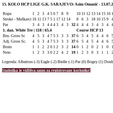
15. KOLO HCP LIGE G.K. SARAJEVO: Asim Omanić - 13.07.2
Rupa
1
2
3
4
5
6
7
8
9
10
11
12
13
14
15
16
Stroke - Muškarci
16
11
13
7
5
1
17
12
14
8
6
3
18
10
15
9
Par
3
4
3
4
4
4
3
4
3
32
4
4
4
3
4
3
4
1. dan
,
White Tee | 118 | 65.4
Course HCP
13
Bru. Gross Sc
4
5
3
4
7
5
3
3
3
37
6
5
4
5
4
4
6
Adj. Gross Sc.
4
5
3
4
7
5
3
3
3
37
6
5
4
5
4
4
6
Bruto
1
1
2
2
0
1
2
3
2
14
0
1
2
0
2
1
0
Neto
1
2
3
3
0
2
2
4
2
19
1
2
3
0
3
1
1
Legenda:
Albatross (-3)
Eagle (-2)
Birdie (-1)
Par (0)
Bogey (1)
Doubl
Statistika je vidljiva samo za registrovane korisnike!