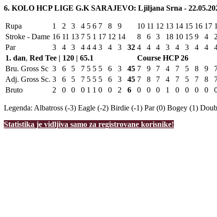
6. KOLO HCP LIGE G.K SARAJEVO: Ljiljana Srna - 22.05.20
Rupa
1
2
3
4
5
6
7
8
9
10
11
12
13
14
15
16
17
Stroke - Dame
16
11
13
7
5
1
17
12
14
8
6
3
18
10
15
9
4
Par
3
4
3
4
4
4
3
4
3
32
4
4
4
3
4
3
4
4
1. dan
,
Red Tee | 120 | 65.1
Course HCP
26
Bru. Gross Sc
3
6
5
7
5
5
5
6
3
45
7
9
7
4
7
5
8
9
Adj. Gross Sc.
3
6
5
7
5
5
5
6
3
45
7
8
7
4
7
5
7
8
Bruto
2
0
0
0
1
1
0
0
2
6
0
0
0
1
0
0
0
0
Legenda:
Albatross (-3)
Eagle (-2)
Birdie (-1)
Par (0)
Bogey (1)
Doubl
Statistika je vidljiva samo za registrovane korisnike!