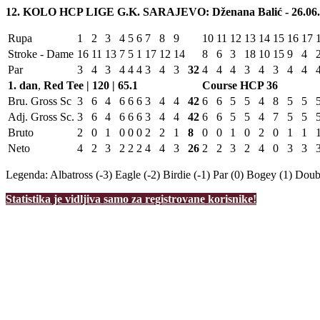
12. KOLO HCP LIGE G.K. SARAJEVO: Dženana Balić - 26.06.
Rupa
1
2
3
4
5
6
7
8
9
10
11
12
13
14
15
16
17
Stroke - Dame
16
11
13
7
5
1
17
12
14
8
6
3
18
10
15
9
4
Par
3
4
3
4
4
4
3
4
3
32
4
4
4
3
4
3
4
4
1. dan
,
Red Tee | 120 | 65.1
Course HCP
36
Bru. Gross Sc
3
6
4
6
6
6
3
4
4
42
6
6
5
5
4
8
5
5
Adj. Gross Sc.
3
6
4
6
6
6
3
4
4
42
6
6
5
5
4
7
5
5
Bruto
2
0
1
0
0
0
2
2
1
8
0
0
1
0
2
0
1
1
Neto
4
2
3
2
2
2
4
4
3
26
2
2
3
2
4
0
3
3
Legenda:
Albatross (-3)
Eagle (-2)
Birdie (-1)
Par (0)
Bogey (1)
Doubl
Statistika je vidljiva samo za registrovane korisnike!