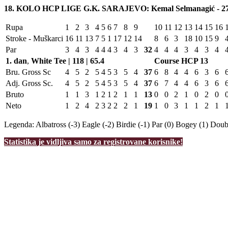
18. KOLO HCP LIGE G.K. SARAJEVO: Kemal Selmanagić - 27.
Rupa
1
2
3
4
5
6
7
8
9
10
11
12
13
14
15
16
Stroke - Muškarci
16
11
13
7
5
1
17
12
14
8
6
3
18
10
15
9
Par
3
4
3
4
4
4
3
4
3
32
4
4
4
3
4
3
4
1. dan
,
White Tee | 118 | 65.4
Course HCP
13
Bru. Gross Sc
4
5
2
5
4
5
3
5
4
37
6
8
4
4
6
3
6
Adj. Gross Sc.
4
5
2
5
4
5
3
5
4
37
6
7
4
4
6
3
6
Bruto
1
1
3
1
2
1
2
1
1
13
0
0
2
1
0
2
0
Neto
1
2
4
2
3
2
2
2
1
19
1
0
3
1
1
2
1
Legenda:
Albatross (-3)
Eagle (-2)
Birdie (-1)
Par (0)
Bogey (1)
Doubl
Statistika je vidljiva samo za registrovane korisnike!