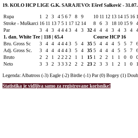
19. KOLO HCP LIGE G.K. SARAJEVO: Ešref Salković - 31.07.
Rupa
1
2
3
4
5
6
7
8
9
10
11
12
13
14
15
16
Stroke - Muškarci
16
11
13
7
5
1
17
12
14
8
6
3
18
10
15
9
Par
3
4
3
4
4
4
3
4
3
32
4
4
4
3
4
3
4
1. dan
,
White Tee | 118 | 65.4
Course HCP
16
Bru. Gross Sc
3
4
4
4
4
4
3
5
4
35
5
4
4
4
5
5
7
Adj. Gross Sc.
3
4
4
4
4
4
3
5
4
35
5
4
4
4
5
5
7
Bruto
2
2
1
2
2
2
2
1
1
15
1
2
2
1
1
0
0
Neto
3
3
2
3
3
3
2
2
2
23
2
3
3
1
2
1
0
Legenda:
Albatross (-3)
Eagle (-2)
Birdie (-1)
Par (0)
Bogey (1)
Doubl
Statistika je vidljiva samo za registrovane korisnike!