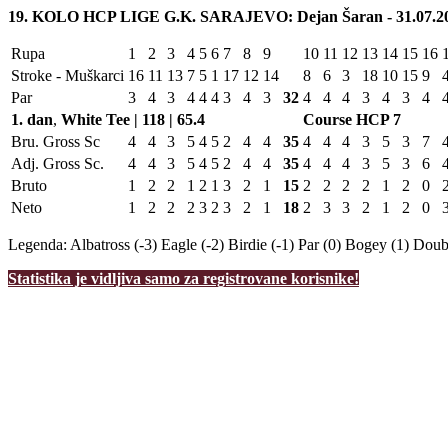
19. KOLO HCP LIGE G.K. SARAJEVO: Dejan Šaran - 31.07.20
Rupa
1
2
3
4
5
6
7
8
9
10
11
12
13
14
15
16
Stroke - Muškarci
16
11
13
7
5
1
17
12
14
8
6
3
18
10
15
9
Par
3
4
3
4
4
4
3
4
3
32
4
4
4
3
4
3
4
1. dan
,
White Tee | 118 | 65.4
Course HCP
7
Bru. Gross Sc
4
4
3
5
4
5
2
4
4
35
4
4
4
3
5
3
7
Adj. Gross Sc.
4
4
3
5
4
5
2
4
4
35
4
4
4
3
5
3
6
Bruto
1
2
2
1
2
1
3
2
1
15
2
2
2
2
1
2
0
Neto
1
2
2
2
3
2
3
2
1
18
2
3
3
2
1
2
0
Legenda:
Albatross (-3)
Eagle (-2)
Birdie (-1)
Par (0)
Bogey (1)
Doubl
Statistika je vidljiva samo za registrovane korisnike!