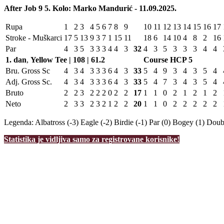
After Job 9 5. Kolo: Marko Mandurić - 11.09.2025.
Rupa
1
2
3
4
5
6
7
8
9
10
11
12
13
14
15
16
17
Stroke - Muškarci
17
5
13
9
3
7
1
15
11
18
6
14
10
4
8
2
16
Par
4
3
5
3
3
3
4
4
3
32
4
3
5
3
3
3
4
4
1. dan
,
Yellow Tee | 108 | 61.2
Course HCP
5
Bru. Gross Sc
4
3
4
3
3
3
6
4
3
33
5
4
9
3
4
3
5
4
Adj. Gross Sc.
4
3
4
3
3
3
6
4
3
33
5
4
7
3
4
3
5
4
Bruto
2
2
3
2
2
2
0
2
2
17
1
1
0
2
1
2
1
2
Neto
2
3
3
2
3
2
1
2
2
20
1
1
0
2
2
2
2
2
Legenda:
Albatross (-3)
Eagle (-2)
Birdie (-1)
Par (0)
Bogey (1)
Doubl
Statistika je vidljiva samo za registrovane korisnike!