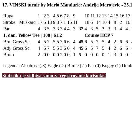
17. VINSKI turnir by Mario Manduric: Andrija Marojevic - 25.1
Rupa
1
2
3
4
5
6
7
8
9
10
11
12
13
14
15
16
17
Stroke - Muškarci
17
5
13
9
3
7
1
15
11
18
6
14
10
4
8
2
16
Par
4
3
5
3
3
3
4
4
3
32
4
3
5
3
3
3
4
4
1. dan
,
Yellow Tee | 108 | 61.2
Course HCP
7
Bru. Gross Sc
4
5
7
5
5
3
6
6
4
45
6
5
7
5
4
2
6
6
Adj. Gross Sc.
4
5
7
5
5
3
6
6
4
45
6
5
7
5
4
2
6
6
Bruto
2
0
0
0
0
2
0
0
1
5
0
0
0
0
1
3
0
0
Legenda:
Albatross (-3)
Eagle (-2)
Birdie (-1)
Par (0)
Bogey (1)
Doubl
Statistika je vidljiva samo za registrovane korisnike!