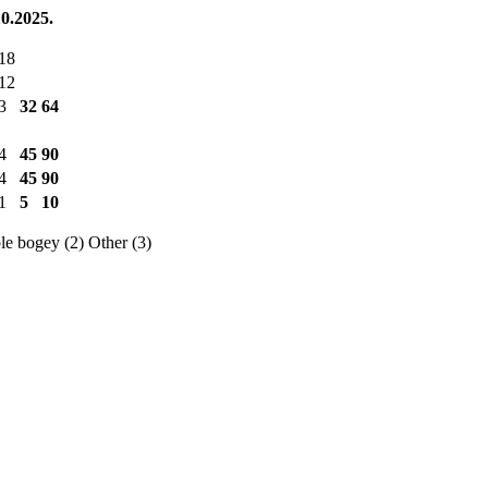
0.2025.
18
12
3
32
64
4
45
90
4
45
90
1
5
10
e bogey (2)
Other (3)