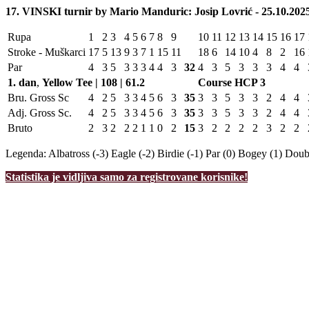
17. VINSKI turnir by Mario Manduric: Josip Lovrić - 25.10.2025
Rupa
1
2
3
4
5
6
7
8
9
10
11
12
13
14
15
16
17
Stroke - Muškarci
17
5
13
9
3
7
1
15
11
18
6
14
10
4
8
2
16
Par
4
3
5
3
3
3
4
4
3
32
4
3
5
3
3
3
4
4
1. dan
,
Yellow Tee | 108 | 61.2
Course HCP
3
Bru. Gross Sc
4
2
5
3
3
4
5
6
3
35
3
3
5
3
3
2
4
4
Adj. Gross Sc.
4
2
5
3
3
4
5
6
3
35
3
3
5
3
3
2
4
4
Bruto
2
3
2
2
2
1
1
0
2
15
3
2
2
2
2
3
2
2
Legenda:
Albatross (-3)
Eagle (-2)
Birdie (-1)
Par (0)
Bogey (1)
Doubl
Statistika je vidljiva samo za registrovane korisnike!