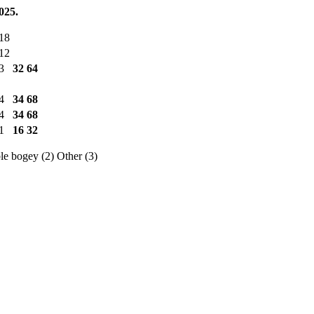
025.
18
12
3
32
64
4
34
68
4
34
68
1
16
32
e bogey (2)
Other (3)