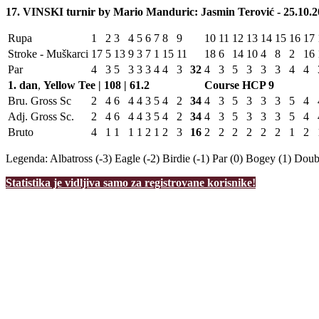
17. VINSKI turnir by Mario Manduric: Jasmin Terović - 25.10.2
Rupa
1
2
3
4
5
6
7
8
9
10
11
12
13
14
15
16
17
Stroke - Muškarci
17
5
13
9
3
7
1
15
11
18
6
14
10
4
8
2
16
Par
4
3
5
3
3
3
4
4
3
32
4
3
5
3
3
3
4
4
1. dan
,
Yellow Tee | 108 | 61.2
Course HCP
9
Bru. Gross Sc
2
4
6
4
4
3
5
4
2
34
4
3
5
3
3
3
5
4
Adj. Gross Sc.
2
4
6
4
4
3
5
4
2
34
4
3
5
3
3
3
5
4
Bruto
4
1
1
1
1
2
1
2
3
16
2
2
2
2
2
2
1
2
Legenda:
Albatross (-3)
Eagle (-2)
Birdie (-1)
Par (0)
Bogey (1)
Doubl
Statistika je vidljiva samo za registrovane korisnike!