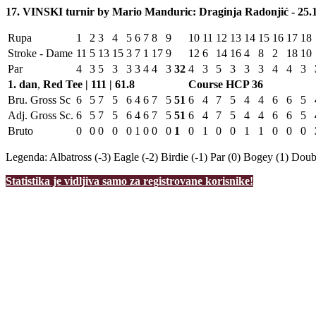
17. VINSKI turnir by Mario Manduric: Draginja Radonjić - 25.1
Rupa
1
2
3
4
5
6
7
8
9
10
11
12
13
14
15
16
17
18
Stroke - Dame
11
5
13
15
3
7
1
17
9
12
6
14
16
4
8
2
18
10
Par
4
3
5
3
3
3
4
4
3
32
4
3
5
3
3
3
4
4
3
1. dan
,
Red Tee | 111 | 61.8
Course HCP
36
Bru. Gross Sc
6
5
7
5
6
4
6
7
5
51
6
4
7
5
4
4
6
6
5
Adj. Gross Sc.
6
5
7
5
6
4
6
7
5
51
6
4
7
5
4
4
6
6
5
Bruto
0
0
0
0
0
1
0
0
0
1
0
1
0
0
1
1
0
0
0
Legenda:
Albatross (-3)
Eagle (-2)
Birdie (-1)
Par (0)
Bogey (1)
Doubl
Statistika je vidljiva samo za registrovane korisnike!