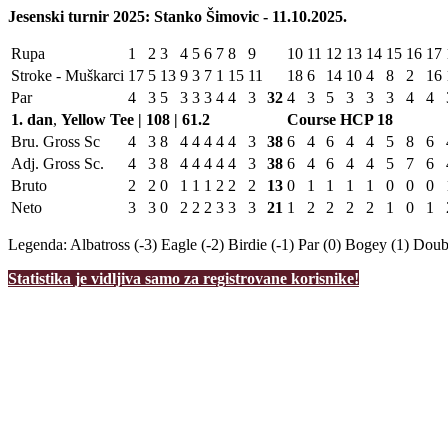
Jesenski turnir 2025: Stanko Šimovic - 11.10.2025.
Rupa
1
2
3
4
5
6
7
8
9
10
11
12
13
14
15
16
17
Stroke - Muškarci
17
5
13
9
3
7
1
15
11
18
6
14
10
4
8
2
16
Par
4
3
5
3
3
3
4
4
3
32
4
3
5
3
3
3
4
4
1. dan
,
Yellow Tee | 108 | 61.2
Course HCP
18
Bru. Gross Sc
4
3
8
4
4
4
4
4
3
38
6
4
6
4
4
5
8
6
Adj. Gross Sc.
4
3
8
4
4
4
4
4
3
38
6
4
6
4
4
5
7
6
Bruto
2
2
0
1
1
1
2
2
2
13
0
1
1
1
1
0
0
0
Neto
3
3
0
2
2
2
3
3
3
21
1
2
2
2
2
1
0
1
Legenda:
Albatross (-3)
Eagle (-2)
Birdie (-1)
Par (0)
Bogey (1)
Doubl
Statistika je vidljiva samo za registrovane korisnike!