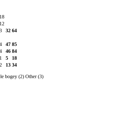
18
12
3
32
64
4
47
85
4
46
84
1
5
18
2
13
34
e bogey (2)
Other (3)