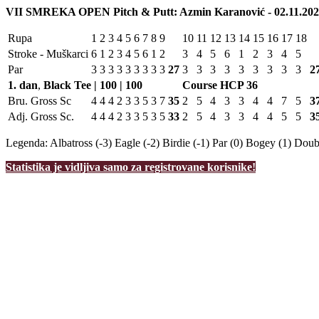
VII SMREKA OPEN Pitch & Putt: Azmin Karanović - 02.11.202
Rupa
1
2
3
4
5
6
7
8
9
10
11
12
13
14
15
16
17
18
Stroke - Muškarci
6
1
2
3
4
5
6
1
2
3
4
5
6
1
2
3
4
5
Par
3
3
3
3
3
3
3
3
3
27
3
3
3
3
3
3
3
3
3
2
1. dan
,
Black Tee | 100 | 100
Course HCP
36
Bru. Gross Sc
4
4
4
2
3
3
5
3
7
35
2
5
4
3
3
4
4
7
5
3
Adj. Gross Sc.
4
4
4
2
3
3
5
3
5
33
2
5
4
3
3
4
4
5
5
3
Legenda:
Albatross (-3)
Eagle (-2)
Birdie (-1)
Par (0)
Bogey (1)
Doubl
Statistika je vidljiva samo za registrovane korisnike!