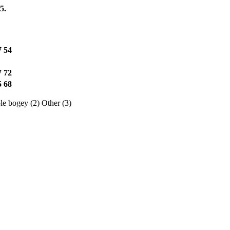
5.
7
54
7
72
5
68
e bogey (2)
Other (3)