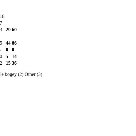
18
7
3
29
60
5
44
86
-
0
0
0
5
14
2
15
36
e bogey (2)
Other (3)