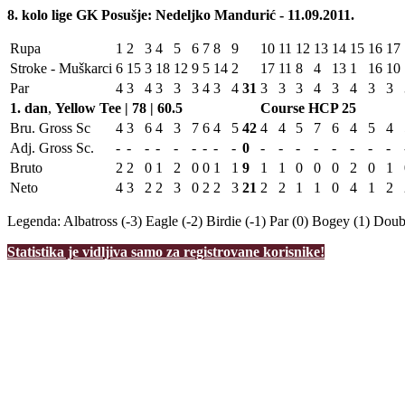
8. kolo lige GK Posušje: Nedeljko Mandurić - 11.09.2011.
Rupa
1
2
3
4
5
6
7
8
9
10
11
12
13
14
15
16
17
Stroke - Muškarci
6
15
3
18
12
9
5
14
2
17
11
8
4
13
1
16
10
Par
4
3
4
3
3
3
4
3
4
31
3
3
3
4
3
4
3
3
1. dan
,
Yellow Tee | 78 | 60.5
Course HCP
25
Bru. Gross Sc
4
3
6
4
3
7
6
4
5
42
4
4
5
7
6
4
5
4
Adj. Gross Sc.
-
-
-
-
-
-
-
-
-
0
-
-
-
-
-
-
-
-
Bruto
2
2
0
1
2
0
0
1
1
9
1
1
0
0
0
2
0
1
Neto
4
3
2
2
3
0
2
2
3
21
2
2
1
1
0
4
1
2
Legenda:
Albatross (-3)
Eagle (-2)
Birdie (-1)
Par (0)
Bogey (1)
Doubl
Statistika je vidljiva samo za registrovane korisnike!