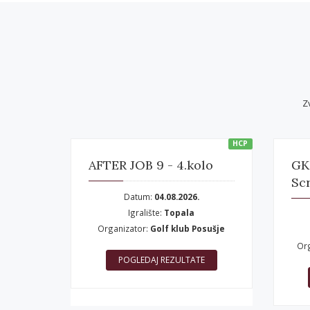
Z
HCP
AFTER JOB 9 - 4.kolo
GK
Sc
Datum:
04.08.2026.
Igralište:
Topala
Organizator:
Golf klub Posušje
Or
POGLEDAJ REZULTATE