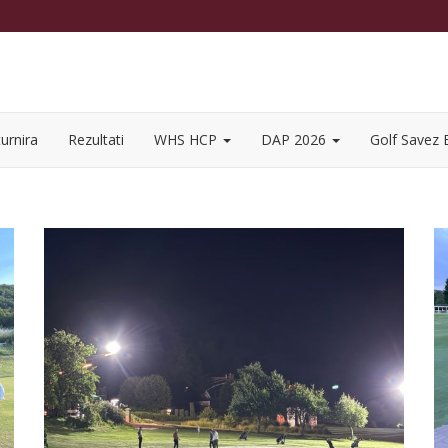
urnira
Rezultati
WHS HCP
DAP 2026
Golf Savez