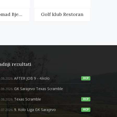
Hotel Nomad Bjelašnica
Golf klub Restoran
adnji rezultati
AFTER JOB 9 - 4.kolo
.08.2026.
HCP
GK Sarajevo Texas Scramble
.08.2026.
Texas Scramble
.08.2026.
HCP
9. Kolo Liga GK Sarajevo
.07.2026.
HCP