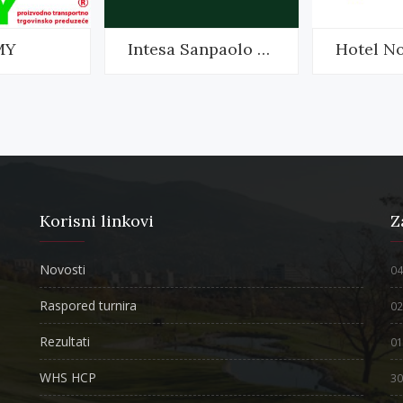
MY
Intesa Sanpaolo Banka
Korisni linkovi
Z
Novosti
04
Raspored turnira
02
Rezultati
01
WHS HCP
30