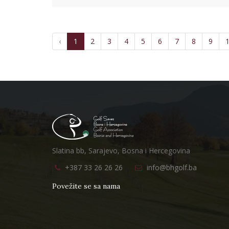
‹
1
2
3
4
5
6
7
8
9
Slatina bb, Sarajevo, Bosna i Hercegovina
+387 33 26 26 26
info@bhgolf.ba
Povežite se sa nama