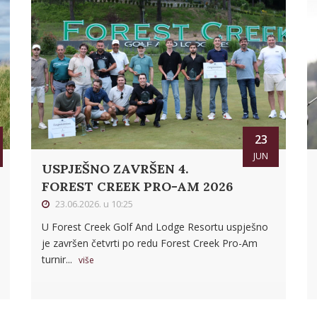
23
JUN
USPJEŠNO ZAVRŠEN 4.
FOREST CREEK PRO-AM 2026
23.06.2026. u 10:25
U Forest Creek Golf And Lodge Resortu uspješno
je završen četvrti po redu Forest Creek Pro-Am
turnir...
više