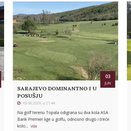
03
JUN
SARAJEVO DOMINANTNO I U
POSUŠJU
03.06.2026. u 21:44
Na golf terenu Topala odigrana su dva kola ASA
Bank Premier lige u golfu, odnosno drugo i treće
kolo...
više