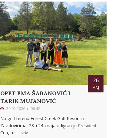
26
MAJ
OPET EMA ŠABANOVIĆ I
TARIK MUJANOVIĆ
29.05.2026. u 06:42
Na golf terenu Forest Creek Golf Resort u
Zavidovićima, 23. i 24. maja odigran je President
Cup, tur...
više