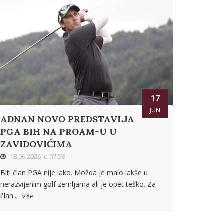
17
JUN
ADNAN NOVO PREDSTAVLJA
PGA BIH NA PROAM-U U
ZAVIDOVIĆIMA
18.06.2026. u 07:58
Biti član PGA nije lako. Možda je malo lakše u
nerazvijenim golf zemljama ali je opet teško. Za
član...
više