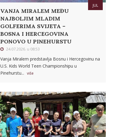
JUL
VANJA MIRALEM MEĐU
NAJBOLJIM MLADIM
GOLFERIMA SVIJETA –
BOSNA I HERCEGOVINA
PONOVO U PINEHURSTU
24.07.2026. u 08:53
Vanja Miralem predstavlja Bosnu i Hercegovinu na
U.S. Kids World Teen Championshipu u
Pinehurstu...
više