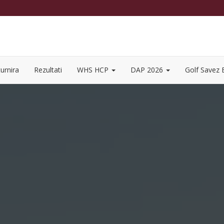
urnira
Rezultati
WHS HCP
DAP 2026
Golf Savez