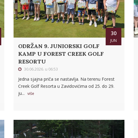
30
JUN
ODRŽAN 9. JUNIORSKI GOLF
KAMP U FOREST CREEK GOLF
RESORTU
30.06.2026. u 06:53
Jedna sjajna priča se nastavlja. Na terenu Forest
Creek Golf Resorta u Zavidovićima od 25. do 29.
ju...
više