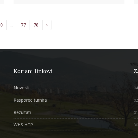
10
...
77
78
›
Korisni linkovi
Z
Novosti
04
Raspored turnira
02
Rezultati
01
WHS HCP
30