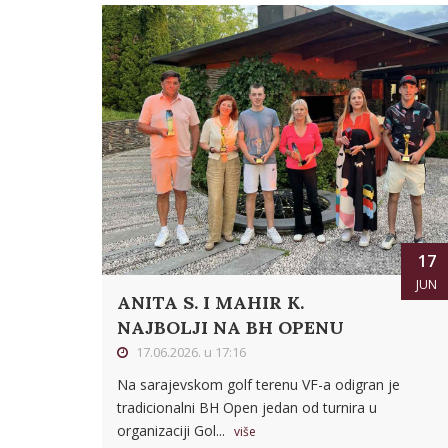
17
JUN
ANITA S. I MAHIR K.
NAJBOLJI NA BH OPENU
17.06.2026. u 17:16
Na sarajevskom golf terenu VF-a odigran je
tradicionalni BH Open jedan od turnira u
organizaciji Gol...
više