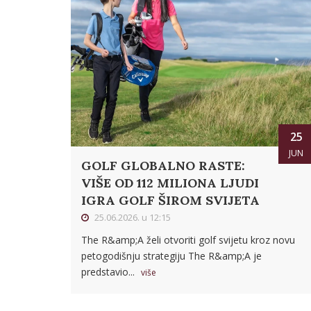
25
JUN
GOLF GLOBALNO RASTE:
VIŠE OD 112 MILIONA LJUDI
IGRA GOLF ŠIROM SVIJETA
25.06.2026. u 12:15
The R&amp;A želi otvoriti golf svijetu kroz novu
petogodišnju strategiju The R&amp;A je
predstavio...
više