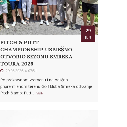
29
JUN
PITCH & PUTT
CHAMPIONSHIP USPJEŠNO
OTVORIO SEZONU SMREKA
TOURA 2026
29.06.2026. u 07:51
Po prekrasnom vremenu i na odlično
pripremljenom terenu Golf kluba Smreka održanje
Pitch &amp; Putt...
više