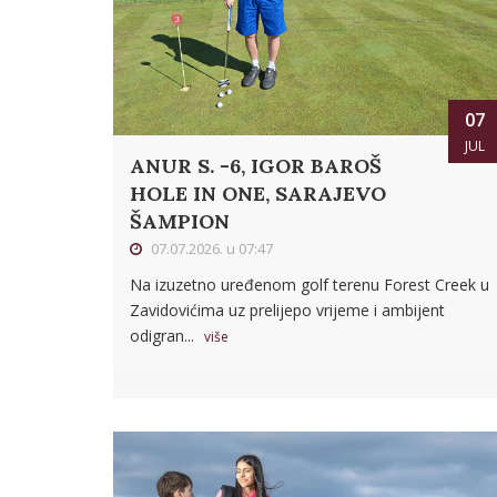
07
JUL
ANUR S. -6, IGOR BAROŠ
HOLE IN ONE, SARAJEVO
ŠAMPION
07.07.2026. u 07:47
Na izuzetno uređenom golf terenu Forest Creek u
Zavidovićima uz prelijepo vrijeme i ambijent
odigran...
više