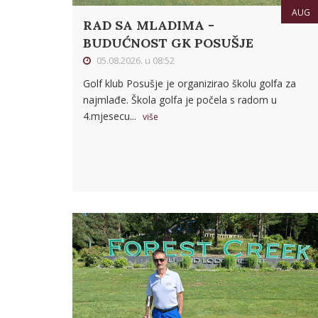
AUG
RAD SA MLADIMA -
BUDUĆNOST GK POSUŠJE
05.08.2026. u 08:52
Golf klub Posušje je organizirao školu golfa za
najmlađe. Škola golfa je počela s radom u
4.mjesecu...
više