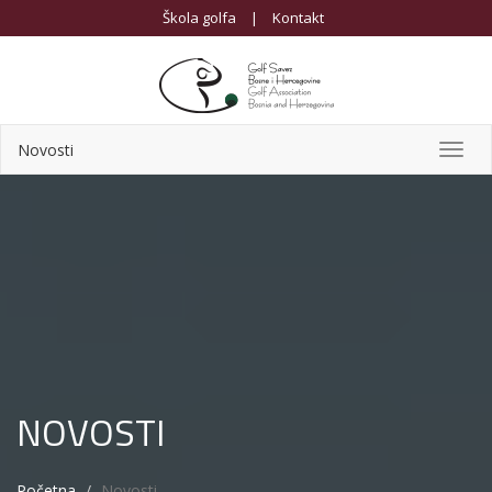
Škola golfa
|
Kontakt
Novosti
Toggl
navig
NOVOSTI
Početna
Novosti