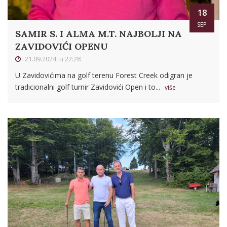
18
SEP
SAMIR S. I ALMA M.T. NAJBOLJI NA
ZAVIDOVIĆI OPENU
21.09.2024. u 22:28
U Zavidovićima na golf terenu Forest Creek odigran je
tradicionalni golf turnir Zavidovići Open i to...
više