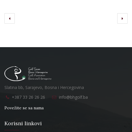
Slatina bb, Sarajevo, Bosna i Hercegovina
+387 33 26 26 26
info@bhgolf.ba
Povežite se sa nama
Korisni linkovi