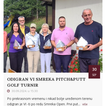
30
SEP
ODIGRAN VI SMREKA PITCH&PUTT
GOLF TURNIR
30.09.2024. u 15:30
Po prekrasnom vremenu i nikad bolje uređenom terenu
odigran je VI -ti po redu Smreka Open. Prvi put...
više