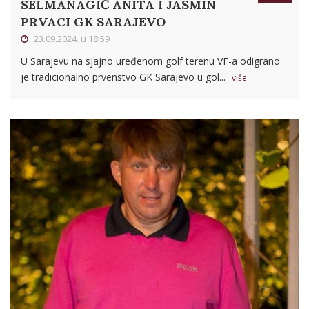
SELMANAGIĆ ANITA I JASMIN
PRVACI GK SARAJEVO
23.09.2024. u 18:59
U Sarajevu na sjajno uređenom golf terenu VF-a odigrano
je tradicionalno prvenstvo GK Sarajevo u gol...
više