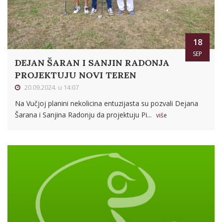
18
SEP
DEJAN ŠARAN I SANJIN RADONJA
PROJEKTUJU NOVI TEREN
20.09.2024. u 14:07
Na Vučjoj planini nekolicina entuzijasta su pozvali Dejana
Šarana i Sanjina Radonju da projektuju Pi...
više