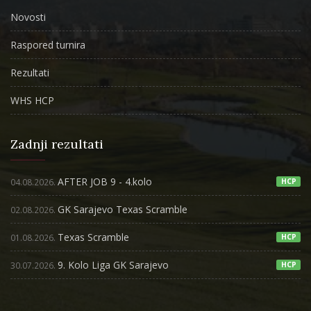
Novosti
Raspored turnira
Rezultati
WHS HCP
Zadnji rezultati
AFTER JOB 9 - 4.kolo
04.08.2026.
HCP
GK Sarajevo Texas Scramble
02.08.2026.
Texas Scramble
01.08.2026.
HCP
9. Kolo Liga GK Sarajevo
30.07.2026.
HCP