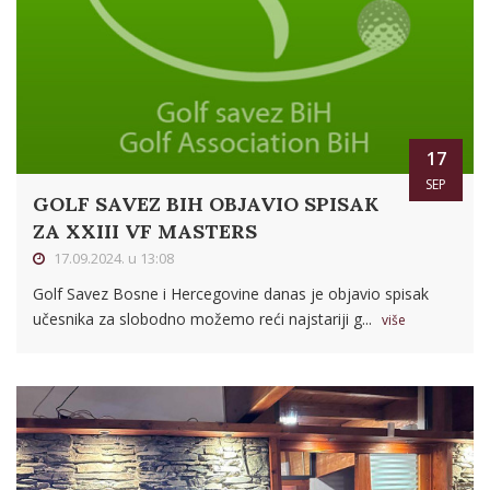
17
SEP
GOLF SAVEZ BIH OBJAVIO SPISAK
ZA XXIII VF MASTERS
17.09.2024. u 13:08
Golf Savez Bosne i Hercegovine danas je objavio spisak
učesnika za slobodno možemo reći najstariji g...
više