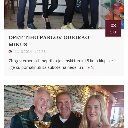
08
OKT
OPET TIHO PARLOV ODIGRAO
MINUS
11.10.2024. u 15:28
Zbog vremenskih neprilika Jesenski turnir i 5.kolo klupske
lige su pomaknuti sa subote na nedelju i...
više