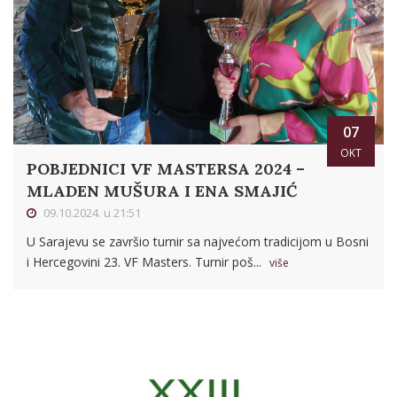
07
OKT
POBJEDNICI VF MASTERSA 2024 –
MLADEN MUŠURA I ENA SMAJIĆ
09.10.2024. u 21:51
U Sarajevu se završio turnir sa najvećom tradicijom u Bosni
i Hercegovini 23. VF Masters. Turnir poš...
više