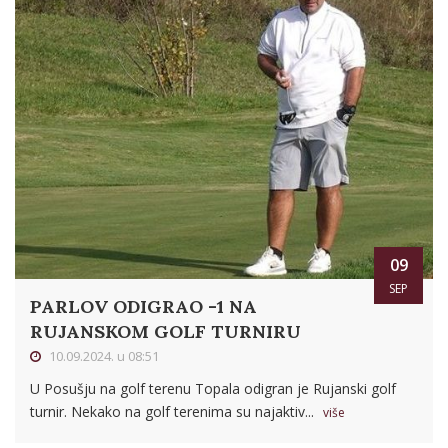
09
SEP
PARLOV ODIGRAO -1 NA
RUJANSKOM GOLF TURNIRU
10.09.2024. u 08:51
U Posušju na golf terenu Topala odigran je Rujanski golf
turnir. Nekako na golf terenima su najaktiv...
više