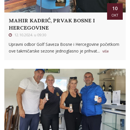
10
OKT
MAHIR KADRIĆ, PRVAK BOSNE I
HERCEGOVINE
12.10.2024. u 09:30
Upravni odbor Golf Saveza Bosne i Hercegovine početkom
ove takmičarske sezone jednoglasno je prihvat...
više