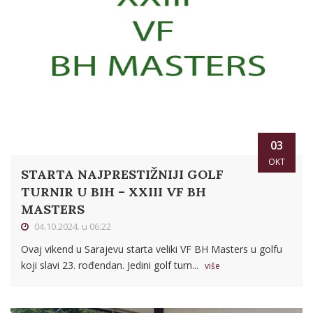
03
OKT
STARTA NAJPRESTIŽNIJI GOLF
TURNIR U BIH – XXIII VF BH
MASTERS
04.10.2024. u 06:22
Ovaj vikend u Sarajevu starta veliki VF BH Masters u golfu
koji slavi 23. rođendan. Jedini golf turn...
više