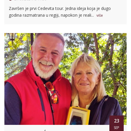
Završen je prvi Cedevita tour. Jedna ideja koja je dugo
godina razmatrana u regiji, napokon je reali...
više
23
SEP