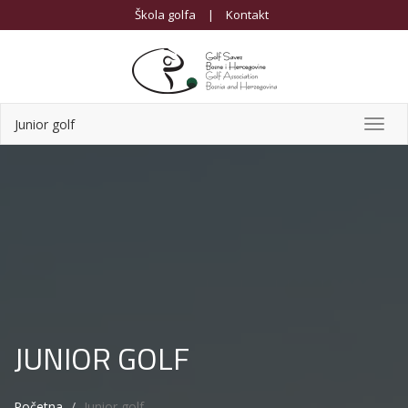
Škola golfa
|
Kontakt
Junior golf
Toggl
navig
JUNIOR GOLF
Početna
Junior golf