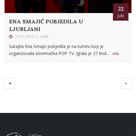
22
JUN
ENA SMAJIĆ POBJEDILA U
LJUBLJANI
23.07.2010. u 14:04
Sarajka Ena Smajić pobjedila je na turniru koji je
organizovala slovenačka POP TV. Igrala je 27 brut...
više