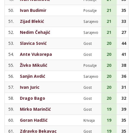
50.
Ivan Budimir
21
35
Posušje
51.
Zijad Blekić
21
33
Sarajevo
52.
Nedim Čehajić
21
27
Sarajevo
53.
Slavica Sović
20
44
Gost
54.
Ante Vukorepa
20
41
Gost
55.
Živko Mikulić
20
38
Posušje
56.
Sanjin Avdić
20
36
Sarajevo
57.
Ivan Juric
20
31
Gost
58.
Drago Bago
20
32
Gost
59.
Mirko Marinčić
19
39
Gost
60.
Goran Hadžić
19
35
Krivaja
61.
Zdravko Bekavac
19
35
Gost