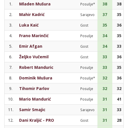
1.
Mladen Mušura
38
38
Posušje*
2.
Mahir Kadrić
37
35
Sarajevo
3.
Luka Kaić
35
36
Gost
4.
Frano Marinčić
34
35
Posušje
5.
Emir Afgan
34
33
Gost
6.
Željko Vučemil
33
36
Gost
7.
Robert Manduric
33
35
Posušje
8.
Dominik Mušura
32
36
Posušje*
9.
Tihomir Parlov
32
32
Posušje
10.
Mario Mandurić
31
41
Posušje
11.
Samir Smajic
31
33
Sarajevo
12.
Dani Kraljić - PRO
31
28
Gost