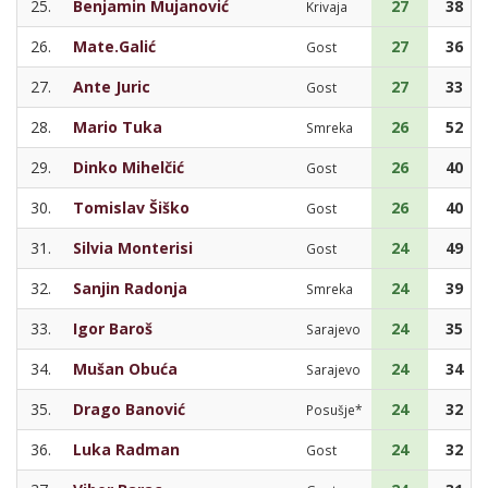
25.
Benjamin Mujanović
27
38
Krivaja
26.
Mate.Galić
27
36
Gost
27.
Ante Juric
27
33
Gost
28.
Mario Tuka
26
52
Smreka
29.
Dinko Mihelčić
26
40
Gost
30.
Tomislav Šiško
26
40
Gost
31.
Silvia Monterisi
24
49
Gost
32.
Sanjin Radonja
24
39
Smreka
33.
Igor Baroš
24
35
Sarajevo
34.
Mušan Obuća
24
34
Sarajevo
35.
Drago Banović
24
32
Posušje*
36.
Luka Radman
24
32
Gost