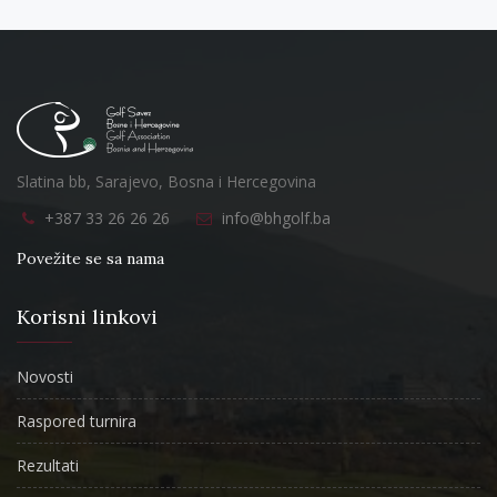
Slatina bb, Sarajevo, Bosna i Hercegovina
+387 33 26 26 26
info@bhgolf.ba
Povežite se sa nama
Korisni linkovi
Novosti
Raspored turnira
Rezultati