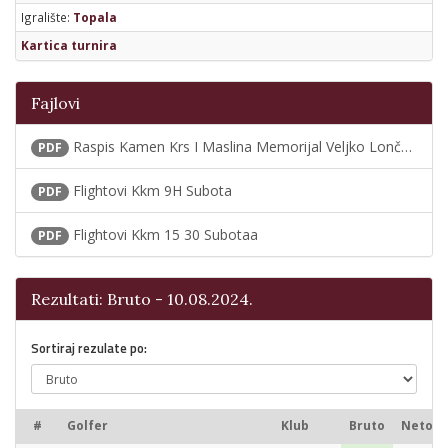
Igralište:
Topala
Kartica turnira
Fajlovi
Raspis Kamen Krs I Maslina Memorijal Veljko Lončar 2024
PDF
Flightovi Kkm 9H Subota
PDF
Flightovi Kkm 15 30 Subotaa
PDF
Rezultati: Bruto - 10.08.2024.
Sortiraj rezulate po:
#
Golfer
Klub
Bruto
Neto