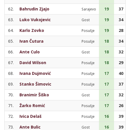
62.
Bahrudin Zjajo
19
37
Sarajevo
63.
Luko Vukojevic
19
34
Gost
64.
Karlo Zovko
19
28
Posušje
65.
Ivan Čutura
18
34
Posušje
66.
Ante Culo
18
32
Gost
67.
David Wilson
18
29
Posušje
68.
Ivana Dujmović
17
40
Posušje
69.
Stanko Šimovic
17
37
Posušje
70.
Branimir Šiško
17
32
Gost
71.
Žarko Romić
17
26
Posušje
72.
Ivica Delaš
16
39
Posušje
73.
Ante Bulic
16
39
Gost