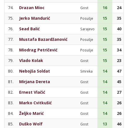
74.
Drazan Mioc
16
24
Gost
75.
Jerko Mandurić
15
35
Posušje
76.
Sead Balić
15
40
Sarajevo
77.
Mustafa Bazardžanović
15
35
Posušje
78.
Miodrag Petričević
15
34
Posušje
79.
Vlado Kolak
15
23
Gost
80.
Nebojša Soldat
14
47
Smreka
81.
Mirjana Dereta
14
45
Gost
82.
Ernest Vlačić
14
27
Gost
83.
Marko Cvitkušić
14
26
Gost
84.
Željko Marić
14
26
Gost
85.
Duško Wolf
13
46
Gost