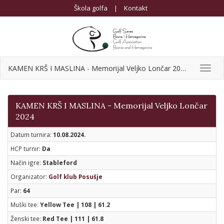
Škola golfa
|
Kontakt
KAMEN KRŠ I MASLINA - Memorijal Veljko Lončar 2024
Toggl
navig
KAMEN KRŠ I MASLINA - Memorijal Veljko Lončar
2024
Datum turnira:
10.08.2024.
HCP turnir:
Da
Način igre:
Stableford
Organizator:
Golf klub Posušje
Par:
64
Muški tee:
Yellow Tee | 108 | 61.2
Ženski tee:
Red Tee | 111 | 61.8