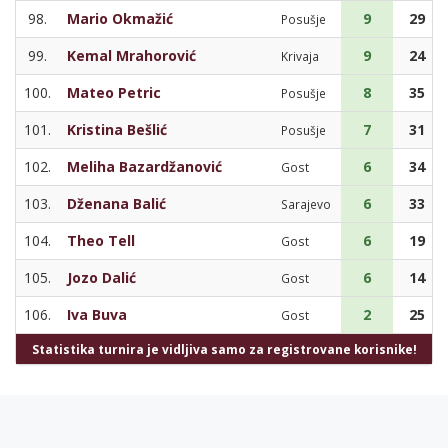
98.
Mario Okmažić
9
29
Posušje
99.
Kemal Mrahorović
9
24
Krivaja
100.
Mateo Petric
8
35
Posušje
101.
Kristina Bešlić
7
31
Posušje
102.
Meliha Bazardžanović
6
34
Gost
103.
Dženana Balić
6
33
Sarajevo
104.
Theo Tell
6
19
Gost
105.
Jozo Dalić
6
14
Gost
106.
Iva Buva
2
25
Gost
Statistika turnira je vidljiva samo za registrovane korisnike!