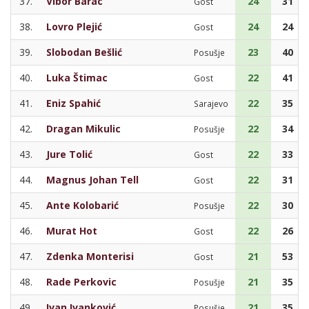
37.
Vibor Barac
24
31
Gost
38.
Lovro Plejić
24
24
Gost
39.
Slobodan Bešlić
23
40
Posušje
40.
Luka Štimac
22
41
Gost
41.
Eniz Spahić
22
35
Sarajevo
42.
Dragan Mikulic
22
34
Posušje
43.
Jure Tolić
22
33
Gost
44.
Magnus Johan Tell
22
31
Gost
45.
Ante Kolobarić
22
30
Posušje
46.
Murat Hot
22
26
Gost
47.
Zdenka Monterisi
21
53
Gost
48.
Rade Perkovic
21
35
Posušje
49.
Ivan Ivanković
21
35
Posušje