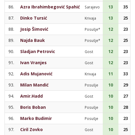
86.
Azra Ibrahimbegović Spahić
13
35
Sarajevo
87.
Dinko Tursić
13
25
Krivaja
88.
Josip Šimović
12
23
Posušje*
89.
Najda Bauk
12
25
Posušje*
90.
Sladjan Petrovic
12
23
Gost
91.
Ivan Vranjes
12
23
Gost
92.
Adis Mujanović
11
33
Krivaja
93.
Milan Mandić
10
29
Posušje
94.
Amir.Hadd
10
27
Gost
95.
Boris Boban
10
28
Posušje
96.
Marko Budimir
10
23
Posušje
97.
Ciril Zovko
10
25
Gost