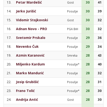
13.
Petar Mardešić
30
41
Gost
14.
Jerko Jurišić
30
39
Posušje
15.
Vidomir Stojkovski
30
32
Gost
16.
Adnan Novo - PRO
30
32
PGA BiH
17.
Svetomir Prskalo
29
36
Posušje
18.
Nevenko Ćuk
29
34
Posušje
19.
Azmin Karanović
28
43
Smreka
20.
Miljenko Kardum
28
40
Posušje*
21.
Marko Mandurić
28
32
Posušje
22.
Josip Grubišić
28
31
Posušje
23.
Frano Tolić
28
30
Posušje*
24.
Andrija Antić
28
30
Gost