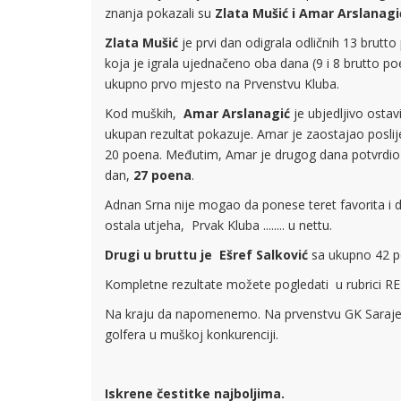
znanja pokazali su
Zlata Mušić i Amar Arslanagi
Zlata Mušić
je prvi dan odigrala odličnih 13 brutto
koja je igrala ujednačeno oba dana (9 i 8 brutto po
ukupno prvo mjesto na Prvenstvu Kluba.
Kod muških,
Amar Arslanagić
je ubjedljivo ostav
ukupan rezultat pokazuje. Amar je zaostajao posli
20 poena. Međutim, Amar je drugog dana potvrdio da
dan,
27 poena
.
Adnan Srna nije mogao da ponese teret favorita i d
ostala utjeha, Prvak Kluba ........ u nettu.
Drugi u bruttu je Ešref Salković
sa ukupno 42 p
Kompletne rezultate možete pogledati u rubrici R
Na kraju da napomenemo. Na prvenstvu GK Sarajevo
golfera u muškoj konkurenciji.
Iskrene čestitke najboljima.