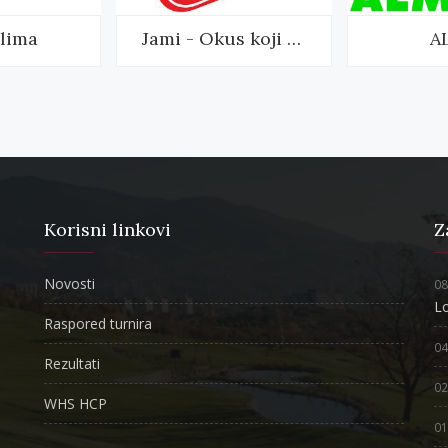
clima
Jami - Okus koji mami
A
Korisni linkovi
Z
Novosti
08
L
Raspored turnira
04
Rezultati
02
WHS HCP
01