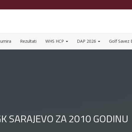
urnira
Rezultati
WHS HCP
DAP 2026
Golf Savez
 GK SARAJEVO ZA 2010 GODINU