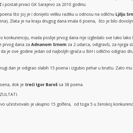
ć
i postali prvaci GK Sarajevo za 2010 godinu.
 poena što joj je i donijelo veliku razliku u odnosu na odličnu
Ljilju Sr
ena). Zlata je na kraju drugog dana imala 6 poena, što je bilo dovolj
io konkurenciju, mada poslije prvog dana nije izgledalo sve tako lako
je prvog dana za
Adnanom Srnom
za 2 udarca, odigravši, za njega sl
 je ove godine jedan od najboljih igrača u BiH i odlično odigrao dru
rugi dan je odigrao slabih 15 poena i izgubio pehar u bruttu. Zato mu
oena, dok je
treći Igor Baroš
sa 38 poena.
EZULTATI.
 učestvovalo je ukupno 15 golfera, od toga 5 u ženskoj konkurencij