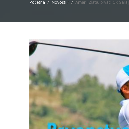
Početna
Novosti
/
Amar i Zlata, prvaci GK Sara