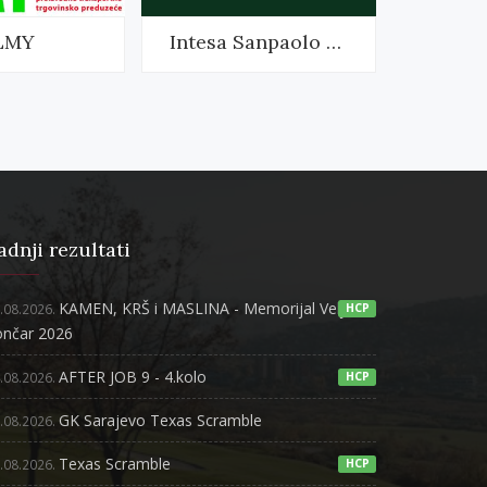
LMY
Intesa Sanpaolo Banka
adnji rezultati
KAMEN, KRŠ i MASLINA - Memorijal Veljko
.08.2026.
HCP
ončar 2026
AFTER JOB 9 - 4.kolo
.08.2026.
HCP
GK Sarajevo Texas Scramble
.08.2026.
Texas Scramble
.08.2026.
HCP