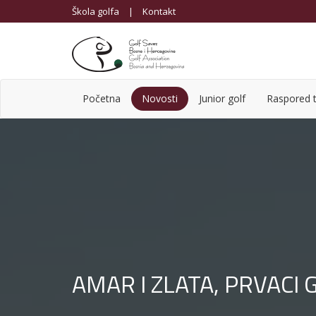
Škola golfa
|
Kontakt
Početna
Novosti
Junior golf
Raspored t
AMAR I ZLATA, PRVACI