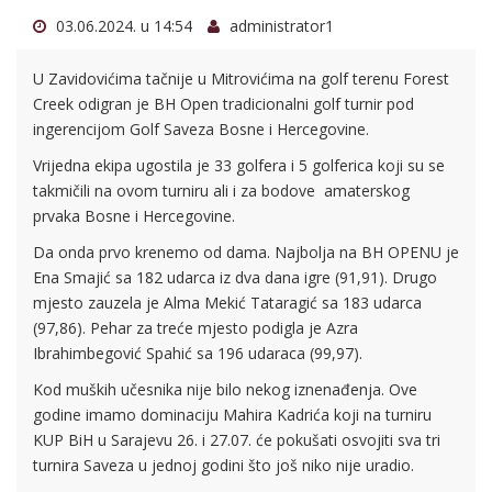
03.06.2024. u 14:54
administrator1
U Zavidovićima tačnije u Mitrovićima na golf terenu Forest
Creek odigran je BH Open tradicionalni golf turnir pod
ingerencijom Golf Saveza Bosne i Hercegovine.
Vrijedna ekipa ugostila je 33 golfera i 5 golferica koji su se
takmičili na ovom turniru ali i za bodove amaterskog
prvaka Bosne i Hercegovine.
Da onda prvo krenemo od dama. Najbolja na BH OPENU je
Ena Smajić sa 182 udarca iz dva dana igre (91,91). Drugo
mjesto zauzela je Alma Mekić Tataragić sa 183 udarca
(97,86). Pehar za treće mjesto podigla je Azra
Ibrahimbegović Spahić sa 196 udaraca (99,97).
Kod muških učesnika nije bilo nekog iznenađenja. Ove
godine imamo dominaciju Mahira Kadrića koji na turniru
KUP BiH u Sarajevu 26. i 27.07. će pokušati osvojiti sva tri
turnira Saveza u jednoj godini što još niko nije uradio.