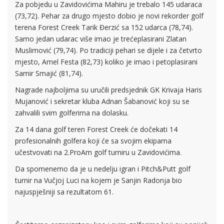
Za pobjedu u Zavidovićima Mahiru je trebalo 145 udaraca
(73,72). Pehar za drugo mjesto dobio je novi rekorder golf
terena Forest Creek Tarik Đerzić sa 152 udarca (78,74).
Samo jedan udarac više imao je trećeplasirani Zlatan
Muslimović (79,74). Po tradiciji pehari se dijele i za četvrto
mjesto, Amel Festa (82,73) koliko je imao i petoplasirani
Samir Smajić (81,74).
Nagrade najboljima su uručili predsjednik GK Krivaja Haris
Mujanović i sekretar kluba Adnan Šabanović koji su se
zahvalili svim golferima na dolasku.
Za 14 dana golf teren Forest Creek će dočekati 14
profesionalnih golfera koji će sa svojim ekipama
učestvovati na 2.ProAm golf turniru u Zavidovićima.
Da spomenemo da je u nedelju igran i Pitch&Putt golf
turnir na Vučjoj Luci na kojem je Sanjin Radonja bio
najuspješniji sa rezultatom 61.