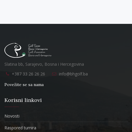
Slatina bb, Sarajevo, Bosna i Hercegovina
+387 33 26 26 26
info@bhgolf.ba
Povežite se sa nama
Korisni linkovi
Novosti
Raspored turnira