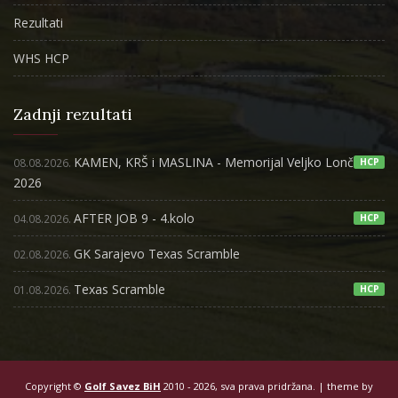
Rezultati
WHS HCP
Zadnji rezultati
KAMEN, KRŠ i MASLINA - Memorijal Veljko Lončar
08.08.2026.
HCP
2026
AFTER JOB 9 - 4.kolo
04.08.2026.
HCP
GK Sarajevo Texas Scramble
02.08.2026.
Texas Scramble
01.08.2026.
HCP
Copyright ©
Golf Savez BiH
2010 - 2026, sva prava pridržana. | theme by