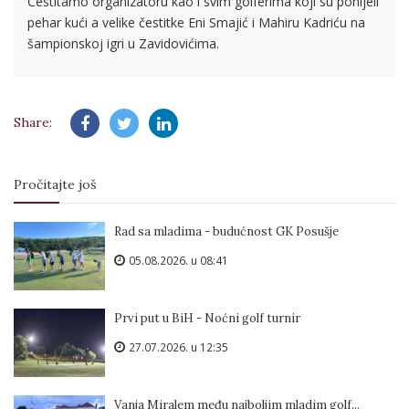
Čestitamo organizatoru kao i svim golferima koji su ponijeli
pehar kući a velike čestitke Eni Smajić i Mahiru Kadriću na
šampionskoj igri u Zavidovićima.
Share:
Pročitajte još
Rad sa mladima - budućnost GK Posušje
05.08.2026. u 08:41
Prvi put u BiH - Noćni golf turnir
27.07.2026. u 12:35
Vanja Miralem među najboljim mladim golf...