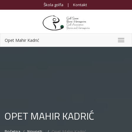
Škola golfa
|
Kontakt
Opet Mahir Kadrić
Toggl
navig
OPET MAHIR KADRIĆ
Početna
Novosti
/
Opet Mahir Kadrić