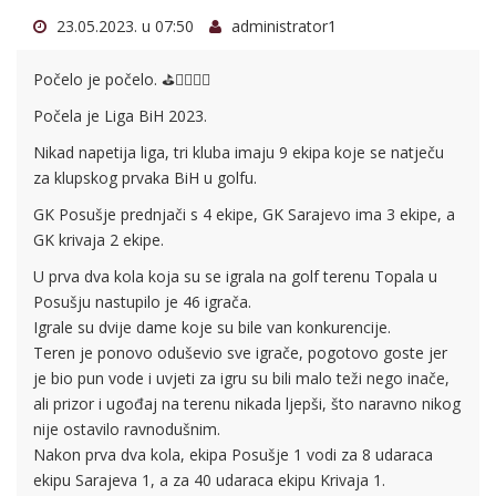
23.05.2023. u 07:50
administrator1
Počelo je počelo.
⛳️
🏌‍♂️
🏌‍♀️
Počela je Liga BiH 2023.
Nikad napetija liga, tri kluba imaju 9 ekipa koje se natječu
za klupskog prvaka BiH u golfu.
GK Posušje prednjači s 4 ekipe, GK Sarajevo ima 3 ekipe, a
GK krivaja 2 ekipe.
U prva dva kola koja su se igrala na golf terenu Topala u
Posušju nastupilo je 46 igrača.
Igrale su dvije dame koje su bile van konkurencije.
Teren je ponovo oduševio sve igrače, pogotovo goste jer
je bio pun vode i uvjeti za igru su bili malo teži nego inače,
ali prizor i ugođaj na terenu nikada ljepši, što naravno nikog
nije ostavilo ravnodušnim.
Nakon prva dva kola, ekipa Posušje 1 vodi za 8 udaraca
ekipu Sarajeva 1, a za 40 udaraca ekipu Krivaja 1.