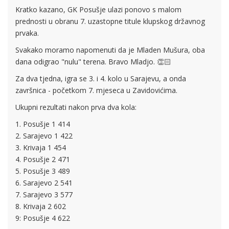
Kratko kazano, GK Posušje ulazi ponovo s malom
prednosti u obranu 7. uzastopne titule klupskog državnog
prvaka.
Svakako moramo napomenuti da je Mladen Mušura, oba
dana odigrao "nulu" terena. Bravo Mladjo.
👏🏻
Za dva tjedna, igra se 3. i 4. kolo u Sarajevu, a onda
završnica - početkom 7. mjeseca u Zavidovićima.
Ukupni rezultati nakon prva dva kola:
1. Posušje 1 414
2. Sarajevo 1 422
3. Krivaja 1 454
4. Posušje 2 471
5. Posušje 3 489
6. Sarajevo 2 541
7. Sarajevo 3 577
8. Krivaja 2 602
9: Posušje 4 622