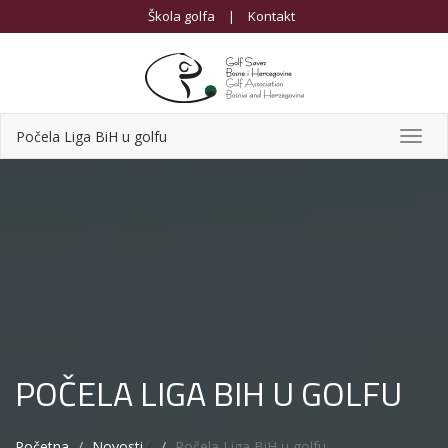
Škola golfa
|
Kontakt
Počela Liga BiH u golfu
Toggl
navig
POČELA LIGA BIH U GOLFU
Početna
Novosti
/
Počela Liga BiH u golfu