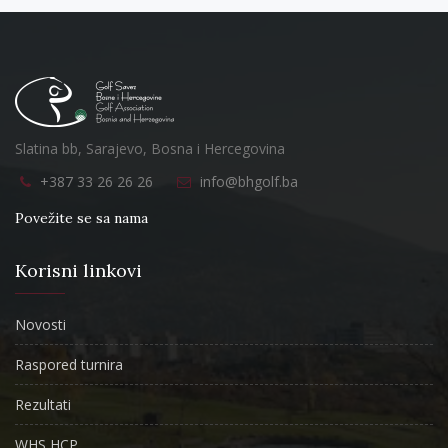
Slatina bb, Sarajevo, Bosna i Hercegovina
+387 33 26 26 26
info@bhgolf.ba
Povežite se sa nama
Korisni linkovi
Novosti
Raspored turnira
Rezultati
WHS HCP