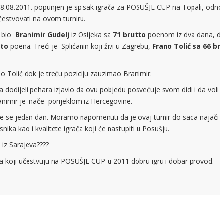
jak 8.08.2011. popunjen je spisak igrača za POSUŠJE CUP na Topali, od
učestvovati na ovom turniru.
i bio
Branimir Gudelj
iz Osijeka sa
71 brutto
poenom iz dva dana, d
tto
poena. Treći je Splićanin koji živi u Zagrebu,
Frano Tolić sa 66 b
ano Tolić dok je treću poziciju zauzimao Branimir.
 dodijeli pehara izjavio da ovu pobjedu posvećuje svom didi i da voli
ranimir je inače porijeklom iz Hercegovine.
 će se jedan dan. Moramo napomenuti da je ovaj turnir do sada najači 
ka kao i kvalitete igrača koji će nastupiti u Posušju.
iz Sarajeva????
ma koji učestvuju na POSUŠJE CUP-u 2011 dobru igru i dobar provod.