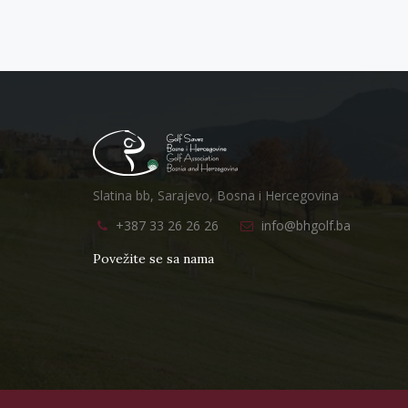
Slatina bb, Sarajevo, Bosna i Hercegovina
+387 33 26 26 26
info@bhgolf.ba
Povežite se sa nama