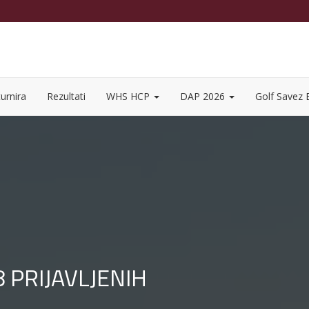
urnira
Rezultati
WHS HCP
DAP 2026
Golf Savez
 PRIJAVLJENIH