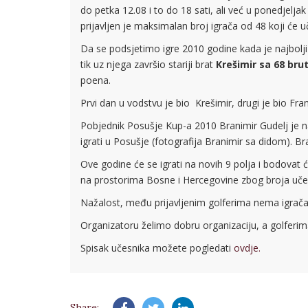
do petka 12.08 i to do 18 sati, ali već u ponedjel
prijavljen je maksimalan broj igrača od 48 koji će 
Da se podsjetimo igre 2010 godine kada je najbolj
tik uz njega završio stariji brat
Krešimir sa 68 bru
poena.
Prvi dan u vodstvu je bio Krešimir, drugi je bio Fr
Pobjednik Posušje Kup-a 2010 Branimir Gudelj je na
igrati u Posušje (fotografija Branimir sa didom). B
Ove godine će se igrati na novih 9 polja i bodovat
na prostorima Bosne i Hercegovine zbog broja učesni
Nažalost, među prijavljenim golferima nema igrača 
Organizatoru želimo dobru organizaciju, a golferi
Spisak učesnika možete pogledati
ovdje.
Share: