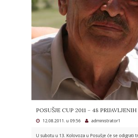
POSUŠJE CUP 2011 – 48 PRIJAVLJENIH
12.08.2011. u 09:56
administrator1
U subotu u 13. Kolovoza u Posušje će se odigrati t