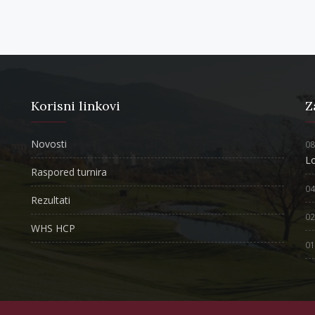
Korisni linkovi
Z
Novosti
08
L
Raspored turnira
04
Rezultati
02
WHS HCP
01