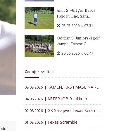
Anur S. -6, Igor Baroš
Hole in One, Sara...
07.07.2026. u 07:31
Održan 9. Juniorski golf
kamp u Forest C...
30.06.2026. u 06:47
Zadnji rezultati
KAMEN, KRŠ i MASLINA - Memorijal Veljko Lončar 2026
08.08.2026. |
AFTER JOB 9 - 4.kolo
04.08.2026. |
GK Sarajevo Texas Scramble
02.08.2026. |
Texas Scramble
01.08.2026. |
budu