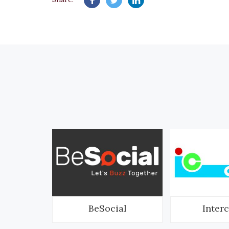
nich
BeSocial
Inter