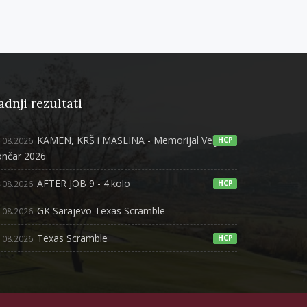
adnji rezultati
KAMEN, KRŠ i MASLINA - Memorijal Veljko
.08.2026.
HCP
ončar 2026
AFTER JOB 9 - 4.kolo
.08.2026.
HCP
GK Sarajevo Texas Scramble
.08.2026.
Texas Scramble
.08.2026.
HCP