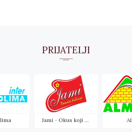
PRIJATELJI
clima
Jami - Okus koji mami
A