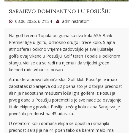
SARAJEVO DOMINANTNO I U POSUŠJU
03.06.2026. u 21:34
administrator1
Na golf terenu Topala odigrana su dva kola ASA Bank
Premier lige u golfu, odnosno drugo i treće kolo. Sjajna
atmosfera i odlično vrijeme zadovoljilo je sve ljubitelje
golfa ovaj vikend u Posušju. Golf teren Topala u odličnom
stanju, vidi se da se radi na njemu i da vrijedni green
keeperi rade vrhunski posao.
Atmosfera prava takmičarska. Golf klub Posušje je imao
zaostatak iz Sarajeva od 32 poena što je ozbiljna prednost
ali nije nedostižna međutim loša igra golfera iz Posušja
prvog dana u Posušju poremetila je sve nade za osvajanje
titule ekipnog prvaka. Poslije trećeg kola ekipa Sarajeva je
povećala prednost na 45 udaraca.
U četvrtom kolu domaća ekipa se opustila i smanjila
prednost sarajlija na 41 poen tako da barem malo ima