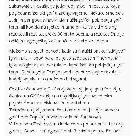
Šabanović u Posušju je jedan od najboljih rezultata kada
pogledamo ženski golf u zadnje vrijeme. Nekako smo se u
zadnjih par godina navikli da muški golferi pobjeđuju golf
teren ali kod dama rijetko imamo priliku da vidimo singl
rezultat ili rezultat preko 30 bruto poena, a rezultat Eme je
odličan nagovještaj za buduće rezultate kod dama.
Možemo se sjetiti perioda kada su i muški onako “stidljivo”
igrali nulu ili ispod para, pa je to sada sasvim "normalna"
igra, a izgleda da i ove mlade dame žele da pobjeđuju golf
teren. Runda golfa Eme je uvod u buduće sjajne rezultate
kod djevojaka u to možemo biti sigurni.
Čestitke članovima GK Sarajevo na sjajnoj igri u Posušju,
članicama GK Posušje na ubjedljivoj igri i navedenim
pojedincima na individualnim rezultatima.
Također da još jednom čestitamo osoblju koje održava
golf teren Topala jer zaista rade odličan posao.
Vidimo se u Zavidovićima kada ćemo po prvi put u historiji
golfa u Bosni i Hercegovini imati 3 ekipna prvaka Bosne i