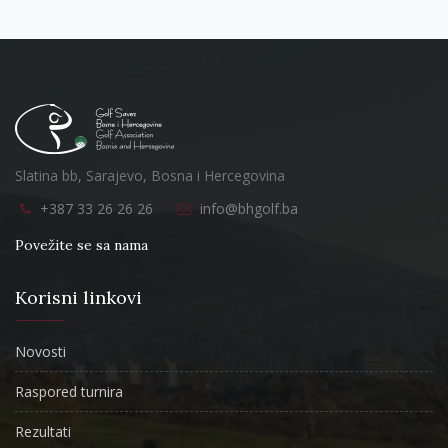
Slatina bb, Sarajevo, Bosna i Hercegovina
+387 33 26 26 26
info@bhgolf.ba
Povežite se sa nama
Korisni linkovi
Novosti
Raspored turnira
Rezultati