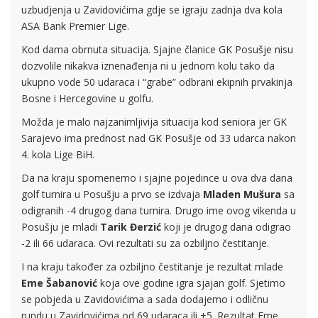
uzbudjenja u Zavidovićima gdje se igraju zadnja dva kola
ASA Bank Premier Lige.
Kod dama obrnuta situacija. Sjajne članice GK Posušje nisu
dozvolile nikakva iznenađenja ni u jednom kolu tako da
ukupno vode 50 udaraca i “grabe” odbrani ekipnih prvakinja
Bosne i Hercegovine u golfu.
Možda je malo najzanimljivija situacija kod seniora jer GK
Sarajevo ima prednost nad GK Posušje od 33 udarca nakon
4. kola Lige BiH.
Da na kraju spomenemo i sjajne pojedince u ova dva dana
golf turnira u Posušju a prvo se izdvaja
Mladen Mušura
sa
odigranih -4 drugog dana turnira. Drugo ime ovog vikenda u
Posušju je mladi
Tarik Đerzić
koji je drugog dana odigrao
-2 ili 66 udaraca. Ovi rezultati su za ozbiljno čestitanje.
I na kraju također za ozbiljno čestitanje je rezultat mlade
Eme Šabanović
koja ove godine igra sjajan golf. Sjetimo
se pobjeda u Zavidovićima a sada dodajemo i odličnu
rundu u Zavidovićima od 69 udaraca ili +5. Rezultat Eme