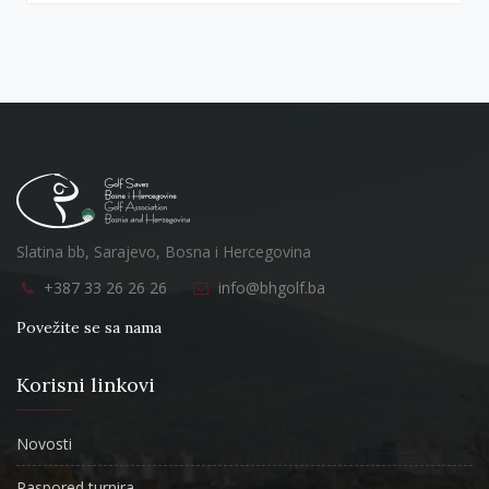
Slatina bb, Sarajevo, Bosna i Hercegovina
+387 33 26 26 26
info@bhgolf.ba
Povežite se sa nama
Korisni linkovi
Novosti
Raspored turnira