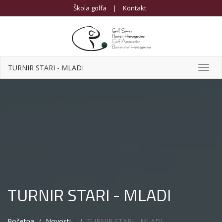
Škola golfa
|
Kontakt
TURNIR STARI - MLADI
Toggl
navig
TURNIR STARI - MLADI
Početna
Novosti
/
TURNIR STARI - MLADI