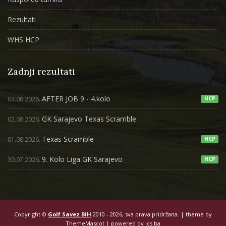
Rezultati
WHS HCP
Zadnji rezultati
AFTER JOB 9 - 4.kolo
04.08.2026.
HCP
GK Sarajevo Texas Scramble
02.08.2026.
Texas Scramble
01.08.2026.
HCP
9. Kolo Liga GK Sarajevo
30.07.2026.
HCP
Copyright ©
Golf Savez BiH
2010 - 2026, sva prava pridržana. | theme by
ThemeMascot
| powered by
ics.ba