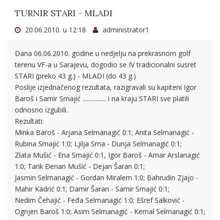
TURNIR STARI - MLADI
20.06.2010. u 12:18
administrator1
Dana 06.06.2010. godine u nedjelju na prekrasnom golf
terenu VF-a u Sarajevu, dogodio se IV tradicionalni susret
STARI (preko 43 g.) - MLADI (do 43 g.)
Poslije izjednačenog rezultata, razigravali su kapiteni Igor
Baroš i Samir Smajić ................ i na kraju STARI sve platili
odnosno izgubili.
Rezultati:
Minka Baroš - Arjana Selmanagić 0:1; Anita Selmanagić -
Rubina Smajić 1:0; Ljilja Srna - Dunja Selmanagić 0:1;
Zlata Mušić - Ena Smajić 0:1, Igor Baroš - Amar Arslanagić
1:0; Tarik Đenan Mušić - Dejan Šaran 0:1;
Jasmin Selmanagić - Gordan Miralem 1:0; Bahrudin Zjajo -
Mahir Kadrić 0:1; Damir Šaran - Samir Smajić 0:1;
Nedim Čehajić - Feđa Selmanagić 1:0; Ešref Salković -
Ognjen Baroš 1:0; Asim Selmanagić - Kemal Selmanagić 0:1;