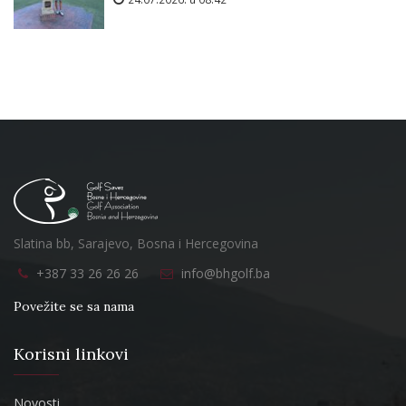
Slatina bb, Sarajevo, Bosna i Hercegovina
+387 33 26 26 26
info@bhgolf.ba
Povežite se sa nama
Korisni linkovi
Novosti