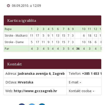
06.09.2010. u 12:09
Kartica igrališta
Rupa
1
2
3
4
5
6
7
8
9
10
11
12
13
Stroke - Muškarci
11
17
5
9
1
13
15
7
3
6
18
12
14
Stroke - Dame
5
17
11
9
1
13
15
7
3
10
18
6
8
Par
4
3
4
5
4
4
3
5
4
36
4
3
4
5
Kontakt
Adresa:
Jadranska avenija 6
,
Zagreb
Telefon:
+385 1 653 11
Država:
Hrvatska
E-mail:
-
Web:
http://www.gcczagreb.hr
Kontakt osoba:
-