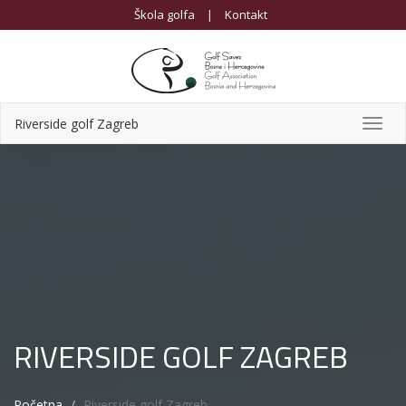
Škola golfa
|
Kontakt
Riverside golf Zagreb
Toggl
navig
RIVERSIDE GOLF ZAGREB
Početna
Riverside golf Zagreb