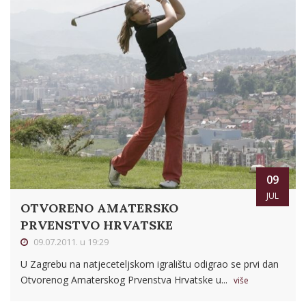
09
JUL
OTVORENO AMATERSKO
PRVENSTVO HRVATSKE
09.07.2011. u 19:29
U Zagrebu na natjeceteljskom igralištu odigrao se prvi dan
Otvorenog Amaterskog Prvenstva Hrvatske u...
više