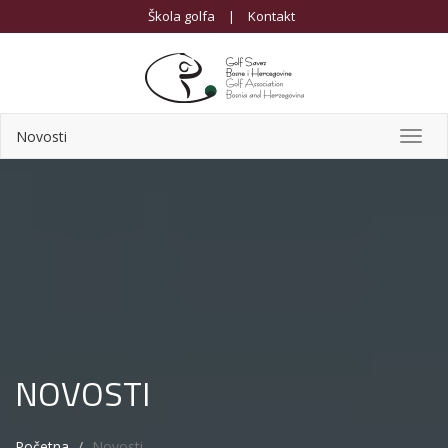
Škola golfa
|
Kontakt
Novosti
Toggl
navig
NOVOSTI
Početna
Novosti