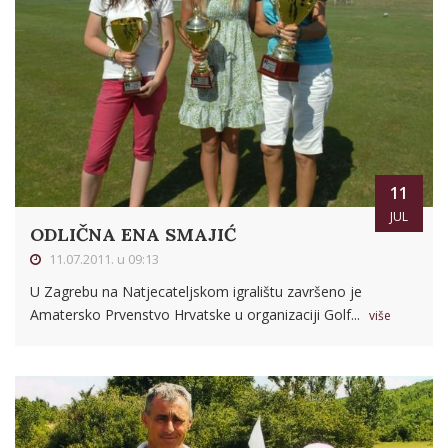
11
JUL
ODLIČNA ENA SMAJIĆ
11.07.2011. u 09:13
U Zagrebu na Natjecateljskom igralištu završeno je
Amatersko Prvenstvo Hrvatske u organizaciji Golf...
više