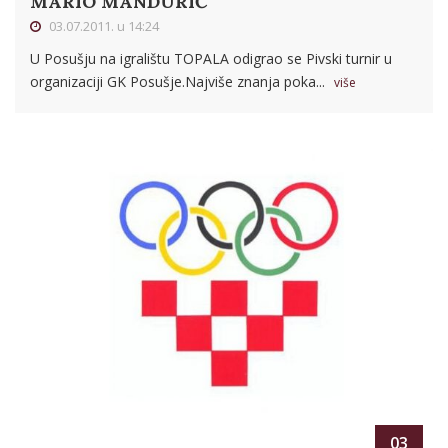
MARIO MANDURIĆ
03.07.2011. u 14:24
U Posušju na igralištu TOPALA odigrao se Pivski turnir u
organizaciji GK Posušje.Najviše znanja poka...
više
03