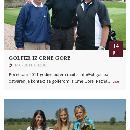
14
JUL
GOLFER IZ CRNE GORE
14.07.2011. u 12:30
Početkom 2011 godine putem mail-a
info@bhgolf.ba
ostvaren je kontakt sa golferom iz Crne Gore. Razna...
više