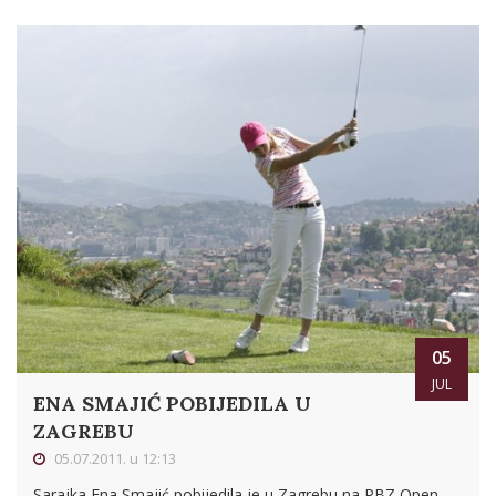
05
JUL
ENA SMAJIĆ POBIJEDILA U
ZAGREBU
05.07.2011. u 12:13
Sarajka Ena Smajić pobijedila je u Zagrebu na PBZ Open