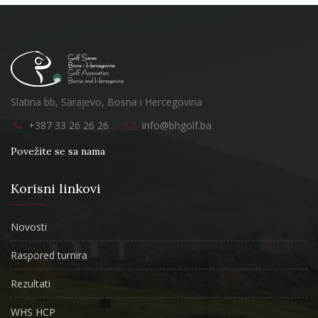
Slatina bb, Sarajevo, Bosna i Hercegovina
+387 33 26 26 26
info@bhgolf.ba
Povežite se sa nama
Korisni linkovi
Novosti
Raspored turnira
Rezultati
WHS HCP