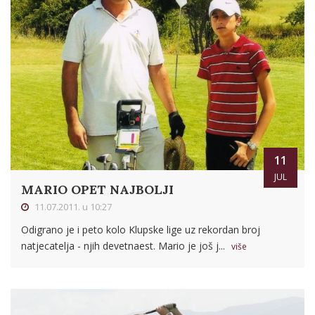
11
JUL
MARIO OPET NAJBOLJI
11.07.2011. u 10:27
Odigrano je i peto kolo Klupske lige uz rekordan broj
natjecatelja - njih devetnaest. Mario je još j...
više