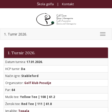
Škola golfa
|
Kontakt
1. Turnir 2026.
Toggl
navig
1. Turnir 2026.
Datum turnira:
17.01.2026.
HCP turnir:
Da
Način igre:
Stableford
Organizator:
Golf klub Posušje
Par:
64
Muški tee:
Yellow Tee | 108 | 61.2
Ženski tee:
Red Tee | 111 | 61.8
Igralište:
Topala