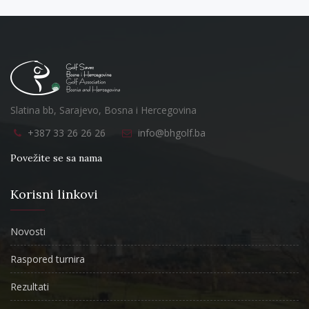
Slatina bb, Sarajevo, Bosna i Hercegovina
+387 33 26 26 26
info@bhgolf.ba
Povežite se sa nama
Korisni linkovi
Novosti
Raspored turnira
Rezultati