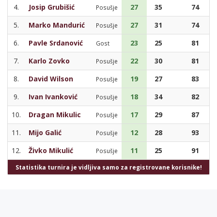
4.
Josip Grubišić
27
35
74
Posušje
5.
Marko Mandurić
27
31
74
Posušje
6.
Pavle Srdanović
23
25
81
Gost
7.
Karlo Zovko
22
30
81
Posušje
8.
David Wilson
19
27
83
Posušje
9.
Ivan Ivanković
18
34
82
Posušje
10.
Dragan Mikulic
17
29
87
Posušje
11.
Mijo Galić
12
28
93
Posušje
12.
Živko Mikulić
11
25
91
Posušje
Statistika turnira je vidljiva samo za registrovane korisnike!