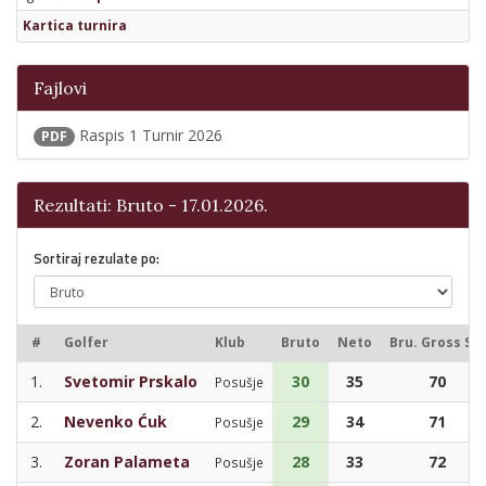
Kartica turnira
Fajlovi
Raspis 1 Turnir 2026
PDF
Rezultati: Bruto - 17.01.2026.
Sortiraj rezulate po:
#
Golfer
Klub
Bruto
Neto
Bru. Gross Sc.
1.
Svetomir Prskalo
30
35
70
Posušje
2.
Nevenko Ćuk
29
34
71
Posušje
3.
Zoran Palameta
28
33
72
Posušje