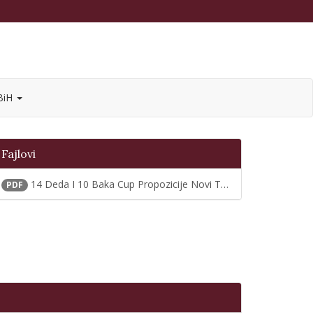
 BiH
Fajlovi
14 Deda I 10 Baka Cup Propozicije Novi Termin
PDF