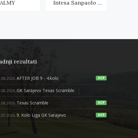
LMY
Intesa Sanpaolo Banka
adnji rezultati
AFTER JOB 9 - 4.kolo
.08.2026.
HCP
GK Sarajevo Texas Scramble
.08.2026.
Texas Scramble
.08.2026.
HCP
9. Kolo Liga GK Sarajevo
.07.2026.
HCP