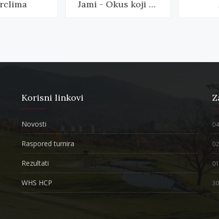
clima
Jami - Okus koji mami
A
Korisni linkovi
Z
Novosti
04
Raspored turnira
02
Rezultati
01
WHS HCP
30