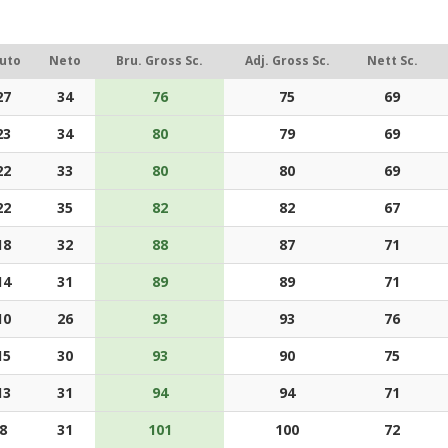
uto
Neto
Bru. Gross Sc.
Adj. Gross Sc.
Nett Sc.
27
34
76
75
69
23
34
80
79
69
22
33
80
80
69
22
35
82
82
67
18
32
88
87
71
14
31
89
89
71
10
26
93
93
76
15
30
93
90
75
13
31
94
94
71
8
31
101
100
72