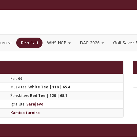
urnira
Rezultati
WHS HCP
DAP 2026
Golf Savez
Par:
66
Muški tee:
White Tee | 118 | 65.4
Ženski tee:
Red Tee | 120 | 65.1
Igralište:
Sarajevo
Kartica turnira