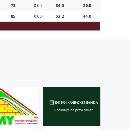
78
0.00
36.0
26.0
85
0.00
53.2
44.0