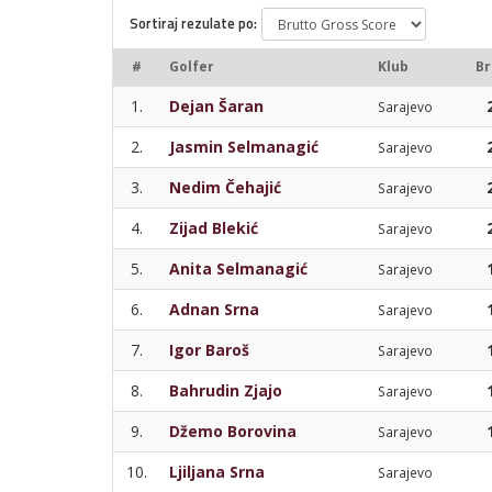
Sortiraj rezulate po:
#
Golfer
Klub
Br
1.
Dejan Šaran
Sarajevo
2.
Jasmin Selmanagić
Sarajevo
3.
Nedim Čehajić
Sarajevo
4.
Zijad Blekić
Sarajevo
5.
Anita Selmanagić
Sarajevo
6.
Adnan Srna
Sarajevo
7.
Igor Baroš
Sarajevo
8.
Bahrudin Zjajo
Sarajevo
9.
Džemo Borovina
Sarajevo
10.
Ljiljana Srna
Sarajevo