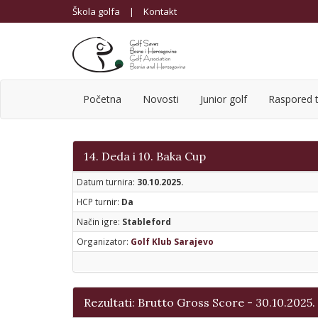
Škola golfa
|
Kontakt
Početna
Novosti
Junior golf
Raspored t
14. Deda i 10. Baka Cup
Datum turnira:
30.10.2025.
HCP turnir:
Da
Način igre:
Stableford
Organizator:
Golf Klub Sarajevo
Rezultati: Brutto Gross Score - 30.10.2025.