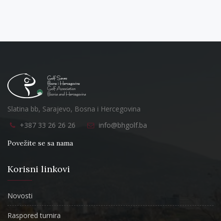
Slatina bb, Sarajevo, Bosna i Hercegovina
+387 33 26 26 26
info@bhgolf.ba
Povežite se sa nama
Korisni linkovi
Novosti
Raspored turnira