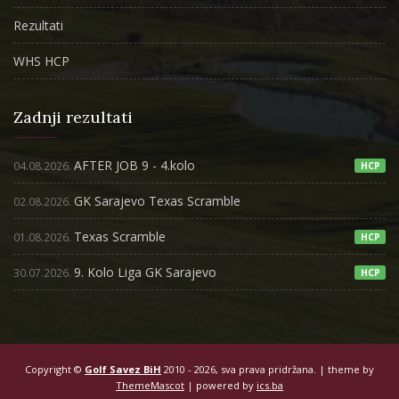
Rezultati
WHS HCP
Zadnji rezultati
AFTER JOB 9 - 4.kolo
04.08.2026.
HCP
GK Sarajevo Texas Scramble
02.08.2026.
Texas Scramble
01.08.2026.
HCP
9. Kolo Liga GK Sarajevo
30.07.2026.
HCP
Copyright ©
Golf Savez BiH
2010 - 2026, sva prava pridržana. | theme by
ThemeMascot
| powered by
ics.ba