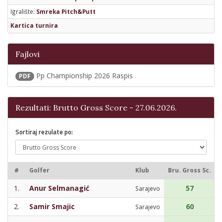
Igralište:
Smreka Pitch&Putt
Kartica turnira
Fajlovi
Pp Championship 2026 Raspis
PDF
Rezultati: Brutto Gross Score - 27.06.2026.
Sortiraj rezulate po:
#
Golfer
Klub
Bru. Gross Sc.
1.
Anur Selmanagić
57
Sarajevo
2.
Samir Smajic
60
Sarajevo