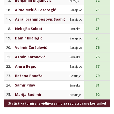
15.
Benjamin Mujanović
72
Krivaja
16.
Alma Mekić-Tataragić
73
Sarajevo
17.
Azra Ibrahimbegović Spahić
74
Sarajevo
18.
Nebojša Soldat
75
Smreka
19.
Damir Bilalagić
75
Sarajevo
20.
Velimir Žuržulović
76
Sarajevo
21.
Azmin Karanović
76
Smreka
22.
Amra Begić
77
Sarajevo
23.
Božena Pandža
79
Posušje
24.
Samir Pilav
81
Smreka
25.
Marija Budimir
92
Posušje
Statistika turnira je vidljiva samo za registrovane korisnike!