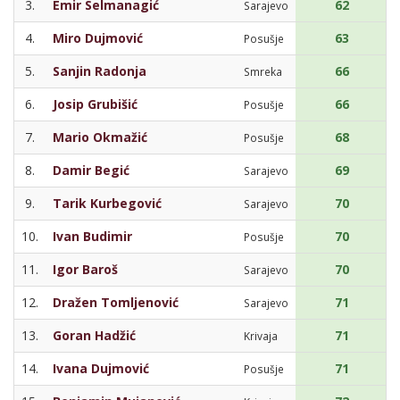
3.
Emir Selmanagić
62
Sarajevo
4.
Miro Dujmović
63
Posušje
5.
Sanjin Radonja
66
Smreka
6.
Josip Grubišić
66
Posušje
7.
Mario Okmažić
68
Posušje
8.
Damir Begić
69
Sarajevo
9.
Tarik Kurbegović
70
Sarajevo
10.
Ivan Budimir
70
Posušje
11.
Igor Baroš
70
Sarajevo
12.
Dražen Tomljenović
71
Sarajevo
13.
Goran Hadžić
71
Krivaja
14.
Ivana Dujmović
71
Posušje