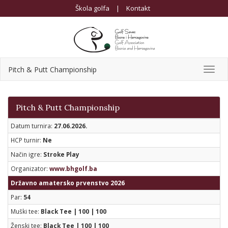
Škola golfa
|
Kontakt
Pitch & Putt Championship
Toggl
navig
Pitch & Putt Championship
Datum turnira:
27.06.2026.
HCP turnir:
Ne
Način igre:
Stroke Play
Organizator:
www.bhgolf.ba
Državno amatersko prvenstvo 2026
Par:
54
Muški tee:
Black Tee | 100 | 100
Ženski tee:
Black Tee | 100 | 100