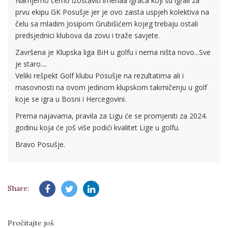
Namjerno ćemo izostaviti imenaa igrača koji su igrali za
prvu ekipu GK Posušje jer je ovo zaista uspjeh kolektiva na
čelu sa mladim Josipom Grubišićem kojeg trebaju ostali
predsjednici klubova da zovu i traže savjete.
Završena je Klupska liga BiH u golfu i nema ništa novo...Sve
je staro....
Veliki rešpekt Golf klubu Posušje na rezultatima ali i
masovnosti na ovom jedinom klupskom takmičenju u golf
koje se igra u Bosni i Hercegovini.
Prema najavama, pravila za Ligu će se promjeniti za 2024.
godinu koja će još više podići kvalitet Lige u golfu.
Bravo Posušje.
Share:
Pročitajte još