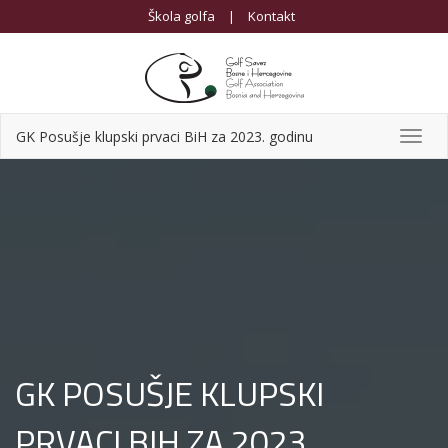
Škola golfa
|
Kontakt
GK Posušje klupski prvaci BiH za 2023. godinu
Toggl
navig
GK POSUŠJE KLUPSKI
PRVACI BIH ZA 2023.