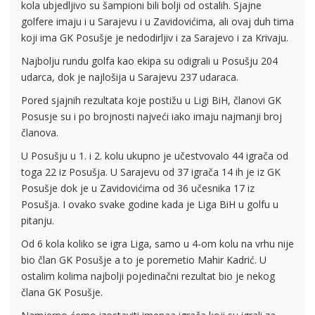
kola ubjedljivo su šampioni bili bolji od ostalih. Sjajne
golfere imaju i u Sarajevu i u Zavidovićima, ali ovaj duh tima
koji ima GK Posušje je nedodirljiv i za Sarajevo i za Krivaju.
Najbolju rundu golfa kao ekipa su odigrali u Posušju 204
udarca, dok je najlošija u Sarajevu 237 udaraca.
Pored sjajnih rezultata koje postižu u Ligi BiH, članovi GK
Posusje su i po brojnosti najveći iako imaju najmanji broj
članova.
U Posušju u 1. i 2. kolu ukupno je učestvovalo 44 igrača od
toga 22 iz Posušja. U Sarajevu od 37 igrača 14 ih je iz GK
Posušje dok je u Zavidovićima od 36 učesnika 17 iz
Posušja. I ovako svake godine kada je Liga BiH u golfu u
pitanju.
Od 6 kola koliko se igra Liga, samo u 4-om kolu na vrhu nije
bio član GK Posušje a to je poremetio Mahir Kadrić. U
ostalim kolima najbolji pojedinačni rezultat bio je nekog
člana GK Posušje.