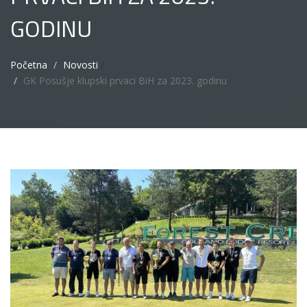
GODINU
Početna
Novosti
/
GK Posušje klupski prvaci BiH za 2023. godinu