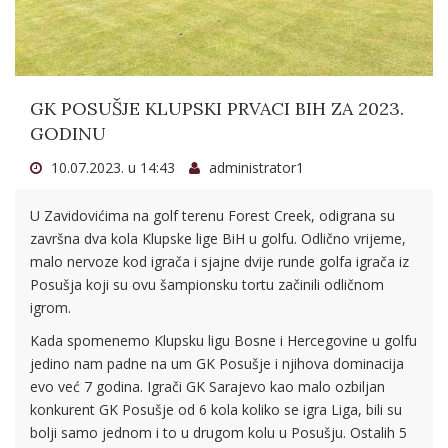
GK POSUŠJE KLUPSKI PRVACI BIH ZA 2023.
GODINU
10.07.2023. u 14:43
administrator1
U Zavidovićima na golf terenu Forest Creek, odigrana su
završna dva kola Klupske lige BiH u golfu. Odlično vrijeme,
malo nervoze kod igrača i sjajne dvije runde golfa igrača iz
Posušja koji su ovu šampionsku tortu začinili odličnom
igrom.
Kada spomenemo Klupsku ligu Bosne i Hercegovine u golfu
jedino nam padne na um GK Posušje i njihova dominacija
evo već 7 godina. Igrači GK Sarajevo kao malo ozbiljan
konkurent GK Posušje od 6 kola koliko se igra Liga, bili su
bolji samo jednom i to u drugom kolu u Posušju. Ostalih 5