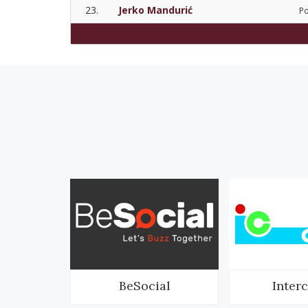
23.
Jerko Mandurić
Po
nich
BeSocial
Inter