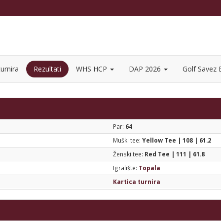
urnira
Rezultati
WHS HCP
DAP 2026
Golf Savez
Par:
64
Muški tee:
Yellow Tee | 108 | 61.2
Ženski tee:
Red Tee | 111 | 61.8
Igralište:
Topala
Kartica turnira