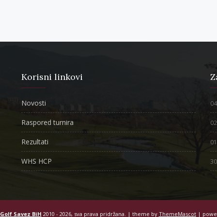
Korisni linkovi
Z
Novosti
04
Raspored turnira
02
Rezultati
01
WHS HCP
30
Golf Savez BiH
2010 - 2026, sva prava pridržana. | theme by
ThemeMascot
| powe