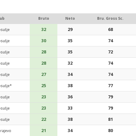
lub
Bruto
Neto
Bru. Gross Sc.
32
29
68
sušje
30
35
74
sušje
28
35
72
sušje
28
32
74
sušje
27
34
74
sušje
25
38
77
sušje*
23
36
79
sušje
23
33
79
sušje
22
38
81
sušje
21
34
80
rajevo