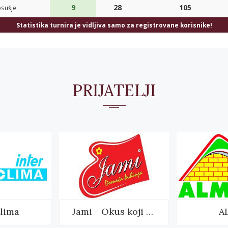
9
28
105
sušje
Statistika turnira je vidljiva samo za registrovane korisnike!
PRIJATELJI
clima
Jami - Okus koji mami
A