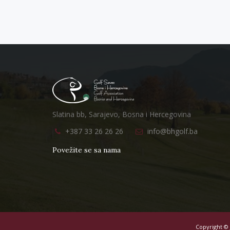
Slatina bb, Sarajevo, Bosna i Hercegovina
+387 33 26 26 26
info@bhgolf.ba
Povežite se sa nama
Copyright ©