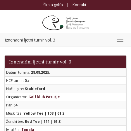
Škola golfa
|
Kontakt
Iznenadni ljetni turnir vol. 3
Toggl
navig
Iznenadni ljetni turnir vol. 3
Datum turnira:
28.08.2025.
HCP turnir:
Da
Način igre:
Stableford
Organizator:
Golf klub Posušje
Par:
64
Muški tee:
Yellow Tee | 108 | 61.2
Ženski tee:
Red Tee | 111 | 61.8
Igralište:
Topala