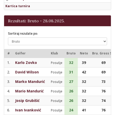
Kartica turnira
Rezultati: Bruto - 28.08.2025.
Sortiraj rezulate po:
#
Golfer
Klub
Bruto
Neto
Bru. Gross Sc.
1.
Karlo Zovko
32
39
69
Posušje
2.
David Wilson
31
42
69
Posušje
3.
Marko Mandurić
27
32
73
Posušje
4.
Mario Mandurić
26
32
76
Posušje
5.
Josip Grubišić
26
32
74
Posušje
6.
Ivan Ivanković
24
41
76
Posušje