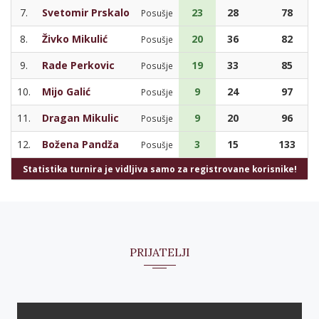
7.
Svetomir Prskalo
23
28
78
Posušje
8.
Živko Mikulić
20
36
82
Posušje
9.
Rade Perkovic
19
33
85
Posušje
10.
Mijo Galić
9
24
97
Posušje
11.
Dragan Mikulic
9
20
96
Posušje
12.
Božena Pandža
3
15
133
Posušje
Statistika turnira je vidljiva samo za registrovane korisnike!
PRIJATELJI