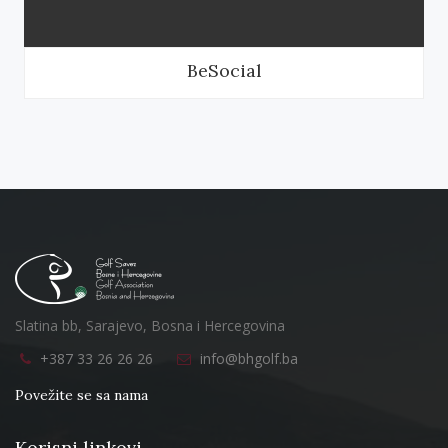
BeSocial
Slatina bb, Sarajevo, Bosna i Hercegovina
+387 33 26 26 26
info@bhgolf.ba
Povežite se sa nama
Korisni linkovi