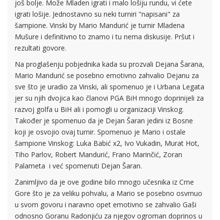
još bolje. Može Mladen igrati i malo lošiju rundu, vi ćete
igrati lošije. Jednostavno su neki turniri "napisani" za
šampione. Vinski by Mario Mandurić je turnir Mladena
Mušure i definitivno to znamo i tu nema diskusije. Pršut i
rezultati govore.
Na proglašenju pobjednika kada su prozvali Dejana Šarana,
Mario Mandurić se posebno emotivno zahvalio Dejanu za
sve što je uradio za Vinski, ali spomenuo je i Urbana Legata
jer su njih dvojica kao članovi PGA BiH mnogo doprinijeli za
razvoj golfa u BiH ali i pomogli u organizaciji Vinskog.
Također je spomenuo da je Dejan Šaran jedini iz Bosne
koji je osvojio ovaj turnir. Spomenuo je Mario i ostale
šampione Vinskog: Luka Babić x2, Ivo Vukadin, Murat Hot,
Tiho Parlov, Robert Mandurić, Frano Marinčić, Zoran
Palameta i već spomenuti Dejan Šaran.
Zanimljivo da je ove godine bilo mnogo učesnika iz Crne
Gore što je za veliku pohvalu, a Mario se posebno osvrnuo
u svom govoru i naravno opet emotivno se zahvalio Gaši
odnosno Goranu Radonjiću za njegov ogroman doprinos u