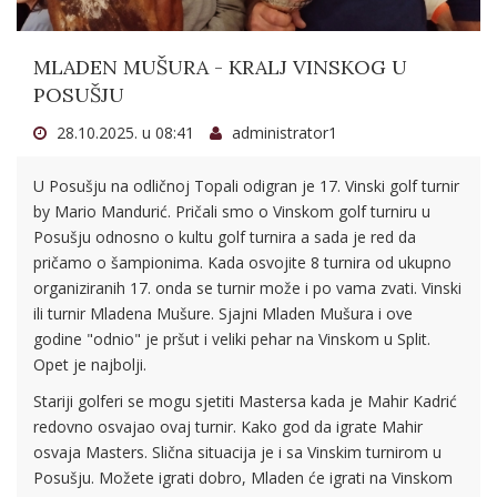
MLADEN MUŠURA - KRALJ VINSKOG U
POSUŠJU
28.10.2025. u 08:41
administrator1
U Posušju na odličnoj Topali odigran je 17. Vinski golf turnir
by Mario Mandurić. Pričali smo o Vinskom golf turniru u
Posušju odnosno o kultu golf turnira a sada je red da
pričamo o šampionima. Kada osvojite 8 turnira od ukupno
organiziranih 17. onda se turnir može i po vama zvati. Vinski
ili turnir Mladena Mušure. Sjajni Mladen Mušura i ove
godine "odnio" je pršut i veliki pehar na Vinskom u Split.
Opet je najbolji.
Stariji golferi se mogu sjetiti Mastersa kada je Mahir Kadrić
redovno osvajao ovaj turnir. Kako god da igrate Mahir
osvaja Masters. Slična situacija je i sa Vinskim turnirom u
Posušju. Možete igrati dobro, Mladen će igrati na Vinskom