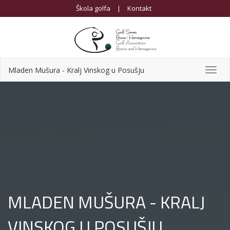
Škola golfa
|
Kontakt
Mladen Mušura - Kralj Vinskog u Posušju
Toggl
navig
MLADEN MUŠURA - KRALJ
VINSKOG U POSUŠJU