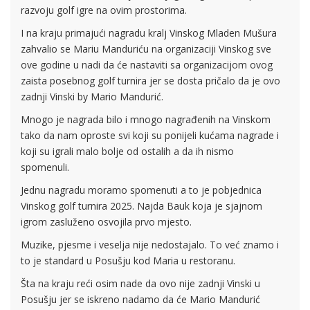
razvoju golf igre na ovim prostorima.
I na kraju primajući nagradu kralj Vinskog Mladen Mušura
zahvalio se Mariu Manduriću na organizaciji Vinskog sve
ove godine u nadi da će nastaviti sa organizacijom ovog
zaista posebnog golf turnira jer se dosta pričalo da je ovo
zadnji Vinski by Mario Mandurić.
Mnogo je nagrada bilo i mnogo nagrađenih na Vinskom
tako da nam oproste svi koji su ponijeli kućama nagrade i
koji su igrali malo bolje od ostalih a da ih nismo
spomenuli.
Jednu nagradu moramo spomenuti a to je pobjednica
Vinskog golf turnira 2025. Najda Bauk koja je sjajnom
igrom zasluženo osvojila prvo mjesto.
Muzike, pjesme i veselja nije nedostajalo. To već znamo i
to je standard u Posušju kod Maria u restoranu.
Šta na kraju reći osim nade da ovo nije zadnji Vinski u
Posušju jer se iskreno nadamo da će Mario Mandurić