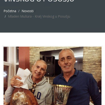
Početna
Novosti
/
Mladen Mušura - Kralj Vinskog u Posušju