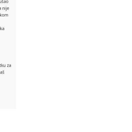
kušao
 nije
jskom
tka
utku za
baš