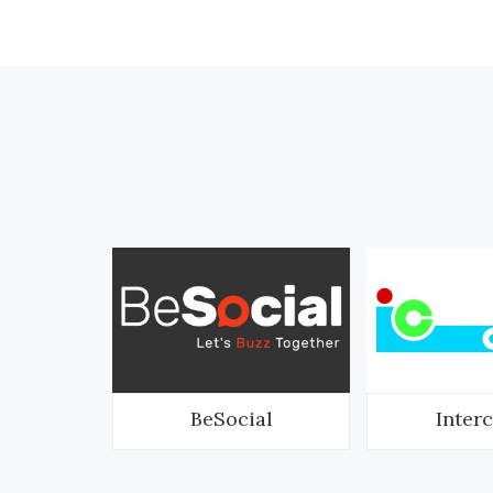
nich
BeSocial
Inter