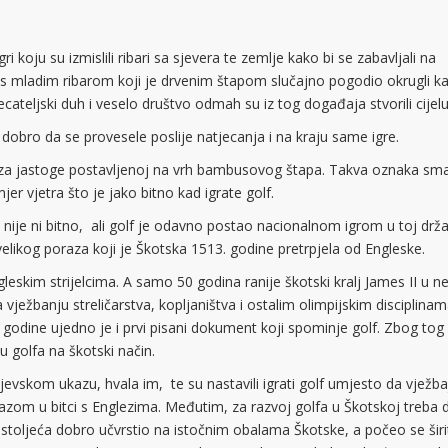
ri koju su izmislili ribari sa sjevera te zemlje kako bi se zabavljali na
 s mladim ribarom koji je drvenim štapom slučajno pogodio okrugli 
cateljski duh i veselo društvo odmah su iz tog događaja stvorili cijelu
u dobro da se provesele poslije natjecanja i na kraju same igre.
ši za jastoge postavljenoj na vrh bambusovog štapa. Takva oznaka sma
er vjetra što je jako bitno kad igrate golf.
da nije ni bitno, ali golf je odavno postao nacionalnom igrom u toj drža
velikog poraza koji je Škotska 1513. godine pretrpjela od Engleske.
leskim strijelcima. A samo 50 godina ranije škotski kralj James II u n
vježbanju streličarstva, kopljaništva i ostalim olimpijskim disciplinam
. godine ujedno je i prvi pisani dokument koji spominje golf. Zbog tog
 golfa na škotski način.
jevskom ukazu, hvala im, te su nastavili igrati golf umjesto da vježba
 porazom u bitci s Englezima. Međutim, za razvoj golfa u Škotskoj treba 
 stoljeća dobro učvrstio na istočnim obalama Škotske, a počeo se širit