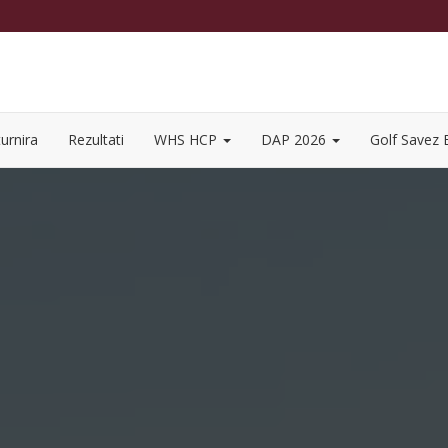
urnira
Rezultati
WHS HCP
DAP 2026
Golf Savez