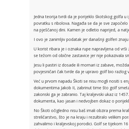
Jedna teorija tvrdi da je porijeklo škotskog golfa u ig
povratku s ribolova. Nagađa se da je sve započelo
na pješčanoj dini. Kamen je odletio naprijed, a natje
I ovo je zanimljiv podatak jer današnji golferi znaj
U korist ribara je i oznaka rupe napravljena od vr
se težom od obične zastavice jer nije pokazivala smj
Jesu li pastiri iz dosade ili mornari iz zabave, mož
povjesničari čak tvrde da je upravo golf bio razlog 
Već u prvom napadu Škoti se nisu mogli nositi s eng
dokumentima Jakob II, zabrinut time što golf smeta 
zakonski ga je zabranio. Taj kraljevski ukaz iz 1457
dokumenta, kao jasan i nedvojben dokaz o porijeklu
No Škoti očigledno nisu baš imali obzira prema kral
streličarstvo, što je na kraju i rezultiralo velikim
zahvalimo i kraljevskoj porodici. Golf se tijekom 16