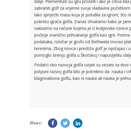
dalje. Plemenitaši su igru proširili i ako je crkva 
zabraniti golf za vrijeme svoje vladavine početkom 16
lako spriječiti masu koja je poludila za igrom, što 
pokretu igrača golfa. Danas shvatamo kako je James
nailazimo na račune kojima je iz kraljevske riznice p
počinje zvanično prihvatanje golfa kao igre. Prema
podataka, rizničar je grofu od Bethwela morao platit
terenima. Zbog novca i prestiža golf je opstajao i 
pomoglo širenju golfa u Škotskoj i naposljetku dalj
Podatci oko razvoja golfa uvijek su vezani za dvor i 
potpuni razvoj golfa bilo je potrebno da nauka i crkv
blagonaklona golfu, kao ni nauka ali nauka je prihvat
Share: