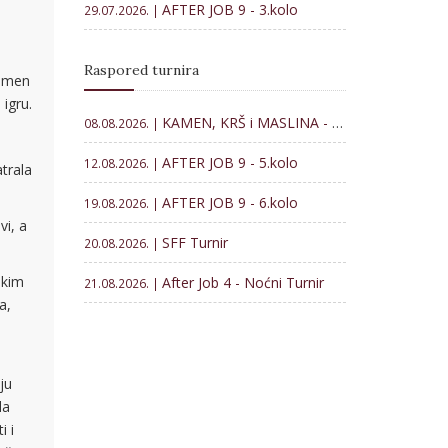
AFTER JOB 9 - 3.kolo
29.07.2026. |
Raspored turnira
kamen
 igru.
KAMEN, KRŠ i MASLINA - Memorijal Veljko Lončar 2026
08.08.2026. |
AFTER JOB 9 - 5.kolo
12.08.2026. |
trala
AFTER JOB 9 - 6.kolo
19.08.2026. |
vi, a
SFF Turnir
20.08.2026. |
ekim
After Job 4 - Noćni Turnir
21.08.2026. |
a,
ju
da
i i