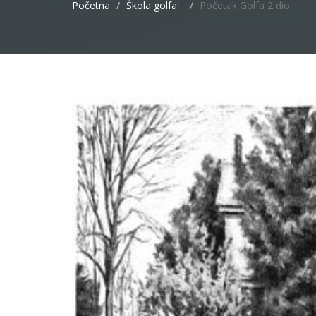
Početna
Škola golfa
/
Početak Golfa 2 dio