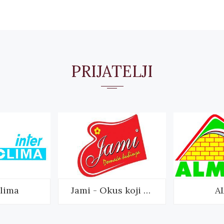
PRIJATELJI
clima
Jami - Okus koji mami
A