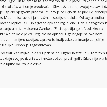
bila protiv igre. Unuk Jamesa IV, sad znamo da nije Jakob, također je po
 stoljeća, ali i on je preobraćen. Shvativši u ranoj svojoj vladavini da
nije uspjelo njegovim precima, mudro je odlučio da se priključi histori
 IV donio ispravnu i jako važnu historijsku odluku. Od tog trenutka
laćane loptice, ali i isplaćivane opklade izgubljene u igri. Od tog trenu
 pisanju u knjizi Malcoma Cambela “Enciklopedija golfa”, odaklećina
i 14 funti koje je kralj izgubio na opkladi u igri negdje na okolnom
u pravom smijeru razvijao. Upravo to kraljevsko zanimanje za golf je
e u svijet. Uspon je zagarantovan.
politiku. Zanimljivo je da su ipak najbolji igrači bez titula. U tom tren
a daju svoj pozitivni stav i može početi “pravi” golf”. Crkva nije bila 
ila upute od kralja a crkva...